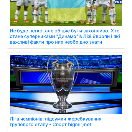
Не буде легко, але обіцяє бути захопливо. Хто
стане суперниками "Динамо" в Лізі Європи і які
важливі факти про них необхідно знати
Ліга чемпіонів: підсумки жеребкування
групового етапу - Спорт bigmir)net