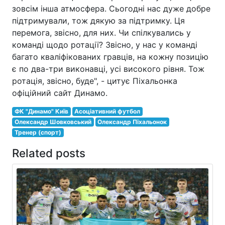
зовсім інша атмосфера. Сьогодні нас дуже добре
підтримували, тож дякую за підтримку. Ця
перемога, звісно, для них. Чи спілкувались у
команді щодо ротації? Звісно, у нас у команді
багато кваліфікованих гравців, на кожну позицію
є по два-три виконавці, усі високого рівня. Тож
ротація, звісно, буде", - цитує Піхальонка
офіційний сайт Динамо.
ФК "Динамо" Київ
Асоціативний футбол
Олександр Шовковський
Олександр Піхальонок
Тренер (спорт)
Related posts