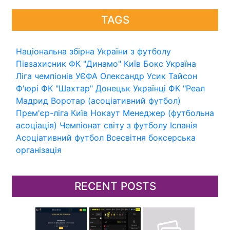
TAGS
Національна збірна України з футболу
Півзахисник
ФК "Динамо" Київ
Бокс
Україна
Ліга чемпіонів УЄФА
Олександр Усик
Тайсон
Ф'юрі
ФК "Шахтар" Донецьк
Українці
ФК "Реал
Мадрид
Воротар (асоціативний футбол)
Прем'єр-ліга
Київ
Нокаут
Менеджер (футбольна
асоціація)
Чемпіонат світу з футболу
Іспанія
Асоціативний футбол
Всесвітня боксерська
організація
RECENT POSTS