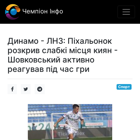
Чемпіон Інфо
Динамо - ЛНЗ: Піхальонок
розкрив слабкі місця киян -
Шовковський активно
реагував під час гри
Спорт