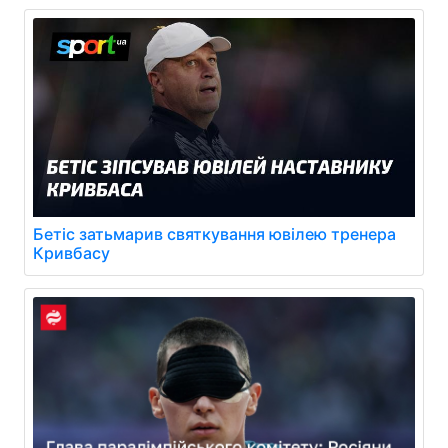
Бетіс затьмарив святкування ювілею тренера
Кривбасу