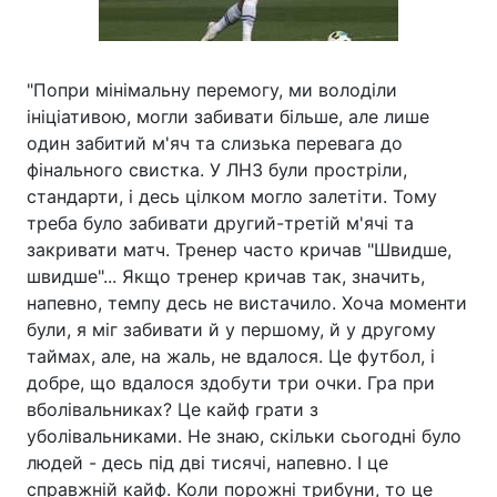
"Попри мінімальну перемогу, ми володіли
ініціативою, могли забивати більше, але лише
один забитий м'яч та слизька перевага до
фінального свистка. У ЛНЗ були простріли,
стандарти, і десь цілком могло залетіти. Тому
треба було забивати другий-третій м'ячі та
закривати матч. Тренер часто кричав "Швидше,
швидше"... Якщо тренер кричав так, значить,
напевно, темпу десь не вистачило. Хоча моменти
були, я міг забивати й у першому, й у другому
таймах, але, на жаль, не вдалося. Це футбол, і
добре, що вдалося здобути три очки. Гра при
вболівальниках? Це кайф грати з
уболівальниками. Не знаю, скільки сьогодні було
людей - десь під дві тисячі, напевно. І це
справжній кайф. Коли порожні трибуни, то це