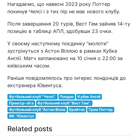
Нагадаємо, що навесні 2023 року Поттер
покинув Челсі і з тих пір не має нового клубу.
Після завершення 20 турів, Вест Гем зайняв 14-ту
позицію в таблиці АПЛ, здобувши 23 очки.
У своєму наступному поєдинку "молоти"
зустрінуться з Астон Віллою в рамках Кубка
Англії. Матч заплановано на 10 січня о 22:00 за
київським часом.
Раніше повідомлялось про інтерес лондонців до
екстренера Ювентуса.
Футбольний клуб "Челсі".
Лондон
Кубок Англії
Прем'єр-ліга
Футбольний клуб "Вест Гем".
Футбольний клуб "Астон Вілла
Брайтон
Грем Поттер
ФК "Ювентус
Related posts