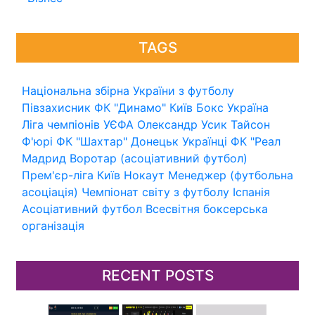
TAGS
Національна збірна України з футболу
Півзахисник
ФК "Динамо" Київ
Бокс
Україна
Ліга чемпіонів УЄФА
Олександр Усик
Тайсон
Ф'юрі
ФК "Шахтар" Донецьк
Українці
ФК "Реал
Мадрид
Воротар (асоціативний футбол)
Прем'єр-ліга
Київ
Нокаут
Менеджер (футбольна
асоціація)
Чемпіонат світу з футболу
Іспанія
Асоціативний футбол
Всесвітня боксерська
організація
RECENT POSTS