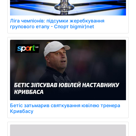
Ліга чемпіонів: підсумки жеребкування
групового етапу - Спорт bigmir)net
Бетіс затьмарив святкування ювілею тренера
Кривбасу