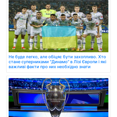
Не буде легко, але обіцяє бути захопливо. Хто
стане суперниками "Динамо" в Лізі Європи і які
важливі факти про них необхідно знати