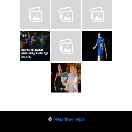
©
Чемпіон Інфо