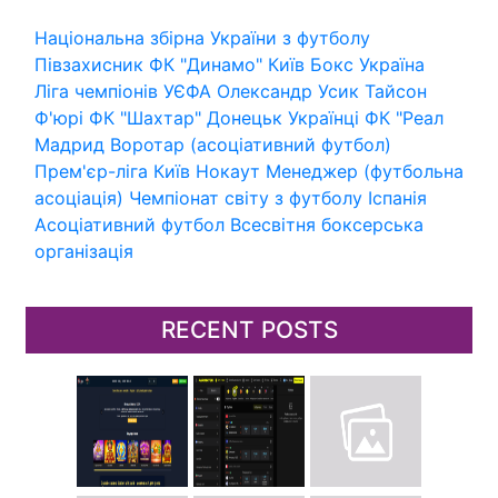
Національна збірна України з футболу
Півзахисник
ФК "Динамо" Київ
Бокс
Україна
Ліга чемпіонів УЄФА
Олександр Усик
Тайсон
Ф'юрі
ФК "Шахтар" Донецьк
Українці
ФК "Реал
Мадрид
Воротар (асоціативний футбол)
Прем'єр-ліга
Київ
Нокаут
Менеджер (футбольна
асоціація)
Чемпіонат світу з футболу
Іспанія
Асоціативний футбол
Всесвітня боксерська
організація
RECENT POSTS