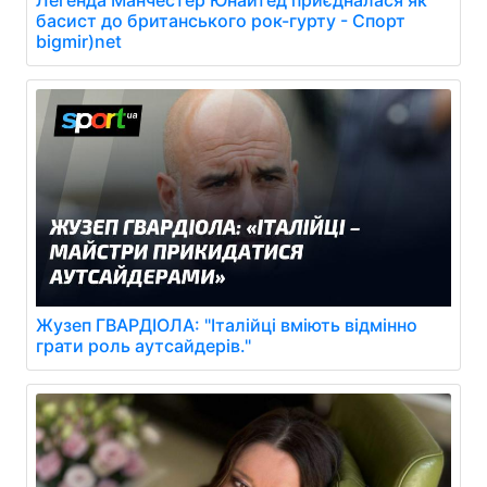
Легенда Манчестер Юнайтед приєдналася як
басист до британського рок-гурту - Спорт
bigmir)net
Жузеп ГВАРДІОЛА: "Італійці вміють відмінно
грати роль аутсайдерів."