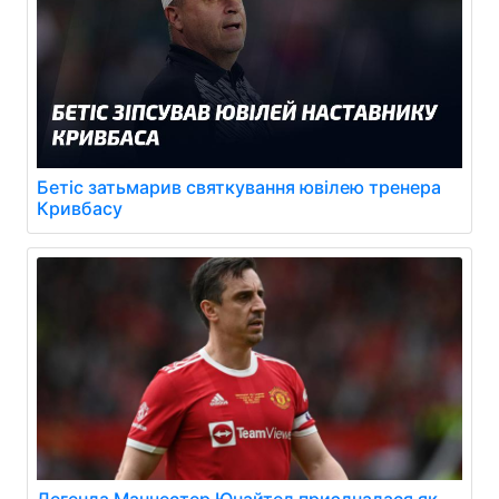
Бетіс затьмарив святкування ювілею тренера
Кривбасу