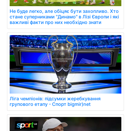
Не буде легко, але обіцяє бути захопливо. Хто
стане суперниками "Динамо" в Лізі Європи і які
важливі факти про них необхідно знати
Ліга чемпіонів: підсумки жеребкування
групового етапу - Спорт bigmir)net