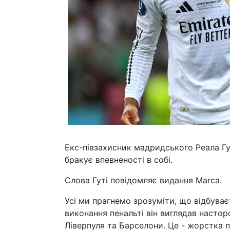
Екс-півзахисник мадридського Реала Г
бракує впевненості в собі.
Слова Гуті повідомляє видання Marca.
Усі ми прагнемо зрозуміти, що відбуває
виконання пенальті він виглядав насто
Ліверпуля та Барселони. Це - жорстка 