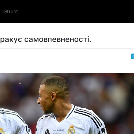
GGbet
ракує самовпевненості.