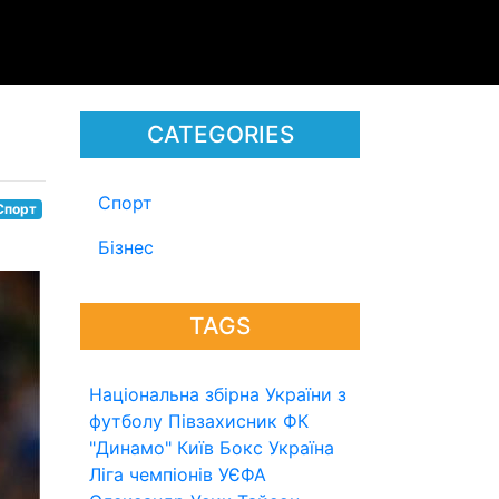
CATEGORIES
Спорт
Спорт
Бізнес
TAGS
Національна збірна України з
футболу
Півзахисник
ФК
"Динамо" Київ
Бокс
Україна
Ліга чемпіонів УЄФА