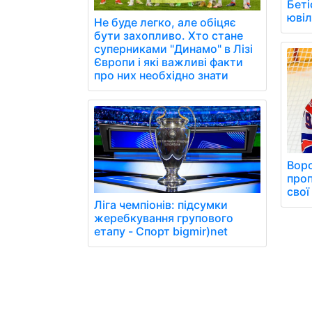
Беті
юві
Не буде легко, але обіцяє
бути захопливо. Хто стане
суперниками "Динамо" в Лізі
Європи і які важливі факти
про них необхідно знати
Вор
проп
свої
Ліга чемпіонів: підсумки
жеребкування групового
етапу - Спорт bigmir)net