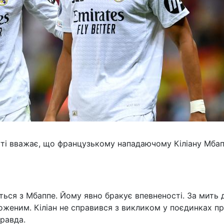
уті вважає, що французькому нападаючому Кіліану Мба
ться з Мбаппе. Йому явно бракує впевненості. За мить 
роженим. Кіліан не справився з викликом у поєдинках п
правда.