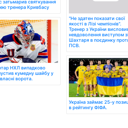
с затьмарив святкування
лею тренера Кривбасу
"Не здатен показати свої
якості в Лізі чемпіонів".
Тренер з України вислови
невдоволення виступом з
Шахтаря в поєдинку прот
ПСВ.
отар НХЛ випадково
устив кумедну шайбу у
 власні ворота.
Україна займає 25-у пози
в рейтингу ФІФА.