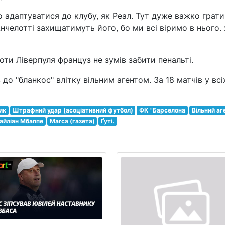
адаптуватися до клубу, як Реал. Тут дуже важко грати
нчелотті захищатимуть його, бо ми всі віримо в нього.
оти Ліверпуля француз не зумів забити пенальті.
о "бланкос" влітку вільним агентом. За 18 матчів у всі
ик
Штрафний удар (асоціативний футбол)
ФК "Барселона
Вільний аг
айліан Мбаппе
Marca (газета)
Ґуті.