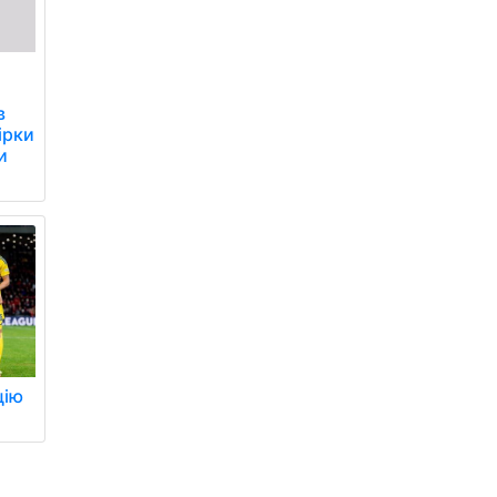
в
ірки
и
цію