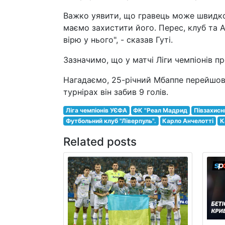
Важко уявити, що гравець може швидко 
маємо захистити його. Перес, клуб та А
вірю у нього", - сказав Гуті.
Зазначимо, що у матчі Ліги чемпіонів пр
Нагадаємо, 25-річний Мбаппе перейшов д
турнірах він забив 9 голів.
Ліга чемпіонів УЄФА
ФК "Реал Мадрид
Півзахисн
Футбольний клуб "Ліверпуль".
Карло Анчелотті
К
Related posts