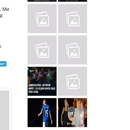
. Ми
 Я
х
ент