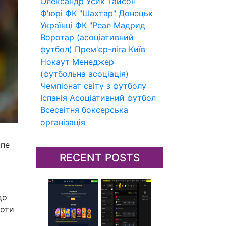
Олександр Усик
Тайсон
Ф'юрі
ФК "Шахтар" Донецьк
Українці
ФК "Реал Мадрид
Воротар (асоціативний
футбол)
Прем'єр-ліга
Київ
Нокаут
Менеджер
(футбольна асоціація)
Чемпіонат світу з футболу
Іспанія
Асоціативний футбол
Всесвітня боксерська
організація
ппе
RECENT POSTS
до
роти