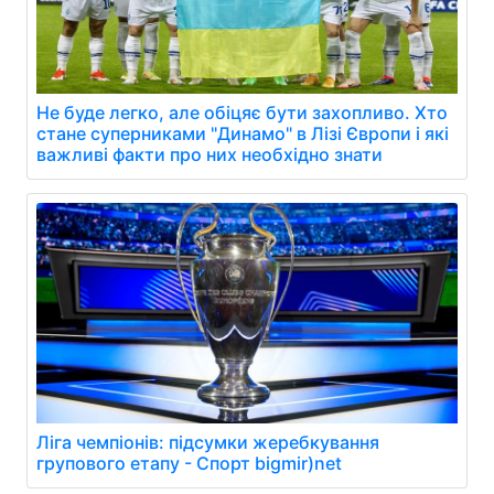
Не буде легко, але обіцяє бути захопливо. Хто
стане суперниками "Динамо" в Лізі Європи і які
важливі факти про них необхідно знати
Ліга чемпіонів: підсумки жеребкування
групового етапу - Спорт bigmir)net