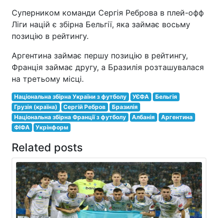
Суперником команди Сергія Реброва в плей-офф
Ліги націй є збірна Бельгії, яка займає восьму
позицію в рейтингу.
Аргентина займає першу позицію в рейтингу,
Франція займає другу, а Бразилія розташувалася
на третьому місці.
Національна збірна України з футболу
УЄФА
Бельгія
Грузія (країна)
Сергій Ребров
Бразилія
Національна збірна Франції з футболу
Албанія
Аргентина
ФІФА
Укрінформ
Related posts