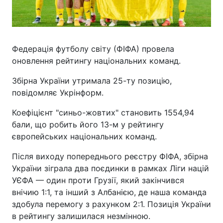
Федерація футболу світу (ФІФА) провела
оновлення рейтингу національних команд.
Збірна України утримала 25-ту позицію,
повідомляє Укрінформ.
Коефіцієнт "синьо-жовтих" становить 1554,94
бали, що робить його 13-м у рейтингу
європейських національних команд.
Після виходу попереднього реєстру ФІФА, збірна
України зіграла два поєдинки в рамках Ліги націй
УЄФА — один проти Грузії, який закінчився
внічию 1:1, та інший з Албанією, де наша команда
здобула перемогу з рахунком 2:1. Позиція України
в рейтингу залишилася незмінною.