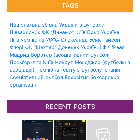
TAGS
Національна збірна України з футболу
Півзахисник
ФК "Динамо" Київ
Бокс
Україна
Ліга чемпіонів УЄФА
Олександр Усик
Тайсон
Ф'юрі
ФК "Шахтар" Донецьк
Українці
ФК "Реал
Мадрид
Воротар (асоціативний футбол)
Прем'єр-ліга
Київ
Нокаут
Менеджер (футбольна
асоціація)
Чемпіонат світу з футболу
Іспанія
Асоціативний футбол
Всесвітня боксерська
організація
RECENT POSTS