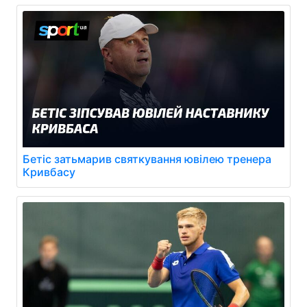
Бетіс затьмарив святкування ювілею тренера
Кривбасу