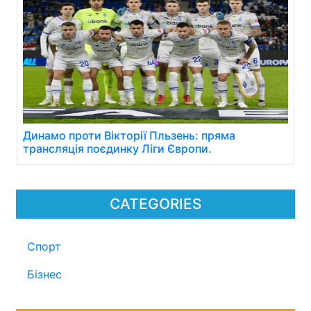
Динамо проти Вікторії Пльзень: пряма
трансляція поєдинку Ліги Європи.
CATEGORIES
Спорт
Бізнес