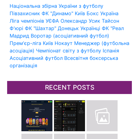
Національна збірна України з футболу
Півзахисник
ФК "Динамо" Київ
Бокс
Україна
Ліга чемпіонів УЄФА
Олександр Усик
Тайсон
Ф'юрі
ФК "Шахтар" Донецьк
Українці
ФК "Реал
Мадрид
Воротар (асоціативний футбол)
Прем'єр-ліга
Київ
Нокаут
Менеджер (футбольна
асоціація)
Чемпіонат світу з футболу
Іспанія
Асоціативний футбол
Всесвітня боксерська
організація
RECENT POSTS