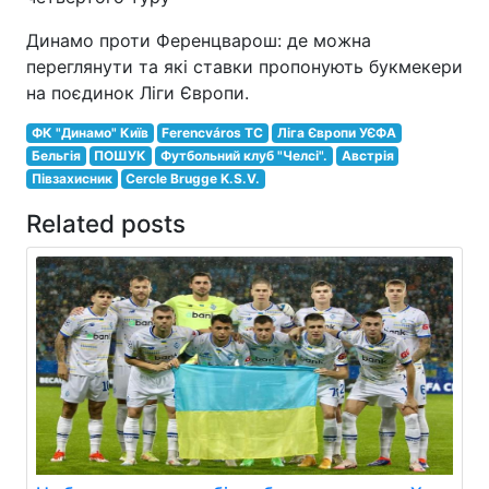
Динамо проти Ференцварош: де можна
переглянути та які ставки пропонують букмекери
на поєдинок Ліги Європи.
ФК "Динамо" Київ
Ferencváros TC
Ліга Європи УЄФА
Бельгія
ПОШУК
Футбольний клуб "Челсі".
Австрія
Півзахисник
Cercle Brugge K.S.V.
Related posts