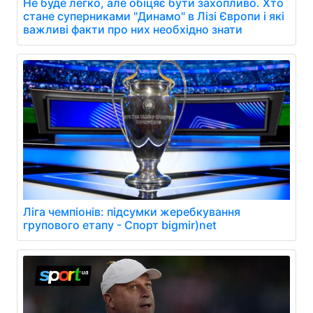
Не буде легко, але обіцяє бути захопливо. Хто
стане суперниками "Динамо" в Лізі Європи і які
важливі факти про них необхідно знати
Ліга чемпіонів: підсумки жеребкування
групового етапу - Спорт bigmir)net