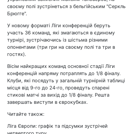
своєму полі зустрінеться з бельгійським "Серкль
Брюгге".
У новому форматі Ліги конференцій беруть
участь 36 команд, які змагаються в єдиному
турнірі, зустрічаючись із шістьма різними
опонентами (три гри на своєму полі та три в
гостях).
Вісім найкращих команд основної стадії Ліги
конференцій напряму потраплять до 1/8 фіналу.
Клуби, які посядуть у загальній турнірній таблиці
місця від 9-го до 24-го, проведуть спарені
стикові матчі за вихід до 1/8 фіналу. Решта
завершать виступи в єврокубках.
Читайте також:
Ліга Європи: графік та підсумки зустрічей
четвертого туру