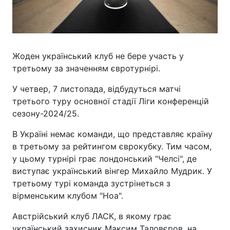
Жоден український клуб не бере участь у
третьому за значенням євротурнірі.
У четвер, 7 листопада, відбудуться матчі
третього туру основної стадії Ліги конференцій
сезону-2024/25.
В Україні немає команди, що представляє країну
в третьому за рейтингом єврокубку. Тим часом,
у цьому турнірі грає лондонський "Челсі", де
виступає український вінгер Михайло Мудрик. У
третьому турі команда зустрінеться з
вірменським клубом "Ноа".
Австрійський клуб ЛАСК, в якому грає
український захисник Максим Таловєров, на