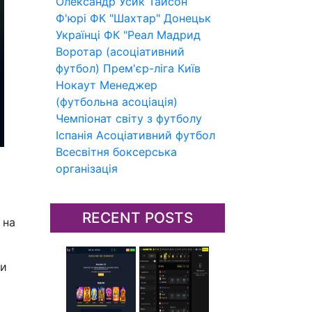
Олександр Усик
Тайсон
Ф'юрі
ФК "Шахтар" Донецьк
Українці
ФК "Реал Мадрид
Воротар (асоціативний
футбол)
Прем'єр-ліга
Київ
Нокаут
Менеджер
(футбольна асоціація)
Чемпіонат світу з футболу
Іспанія
Асоціативний футбол
Всесвітня боксерська
організація
RECENT POSTS
 на
ти