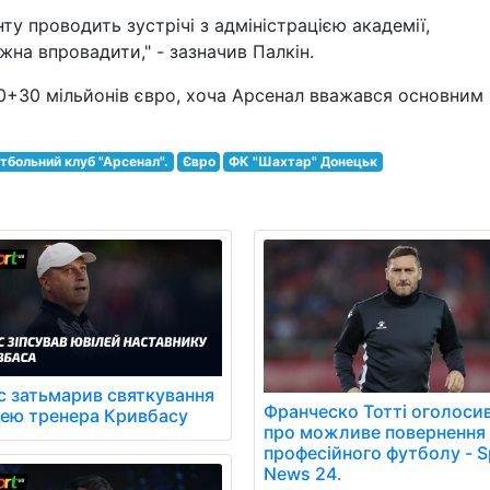
у проводить зустрічі з адміністрацією академії,
на впровадити," - зазначив Палкін.
70+30 мільйонів євро, хоча Арсенал вважався основним
тбольний клуб "Арсенал".
Євро
ФК "Шахтар" Донецьк
с затьмарив святкування
Франческо Тотті оголоси
лею тренера Кривбасу
про можливе повернення
професійного футболу - S
News 24.