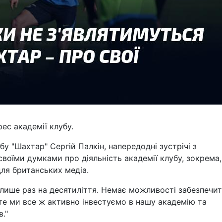
ес академії клубу.
 "Шахтар" Сергій Палкін, напередодні зустрічі з
 своїми думками про діяльність академії клубу, зокрема,
для британських медіа.
 лише раз на десятиліття. Немає можливості забезпечи
е ми все ж активно інвестуємо в нашу академію та
."