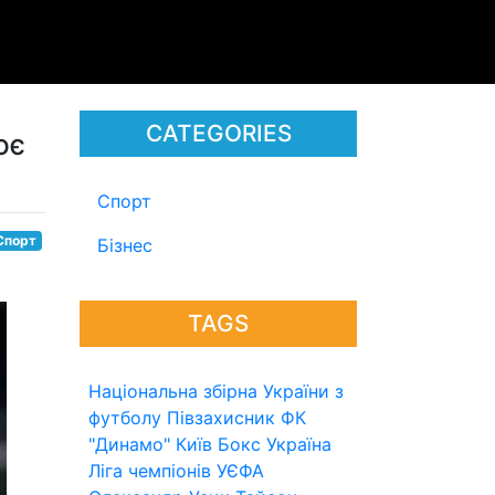
CATEGORIES
ює
Спорт
Спорт
Бізнес
TAGS
Національна збірна України з
футболу
Півзахисник
ФК
"Динамо" Київ
Бокс
Україна
Ліга чемпіонів УЄФА