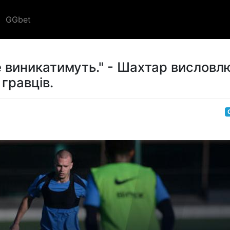
GGbet
 виникатимуть." - Шахтар висловл
гравців.