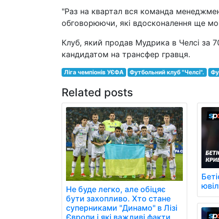
"Раз на квартал вся команда менеджмент
обговорюючи, які вдосконалення ще мож
Клуб, який продав Мудрика в Челсі за 
кандидатом на трансфер гравця.
Ліга чемпіонів УЄФА
Футбольний клуб "Челсі".
Фу
Related posts
Беті
юві
Не буде легко, але обіцяє
бути захопливо. Хто стане
суперниками "Динамо" в Лізі
Європи і які важливі факти