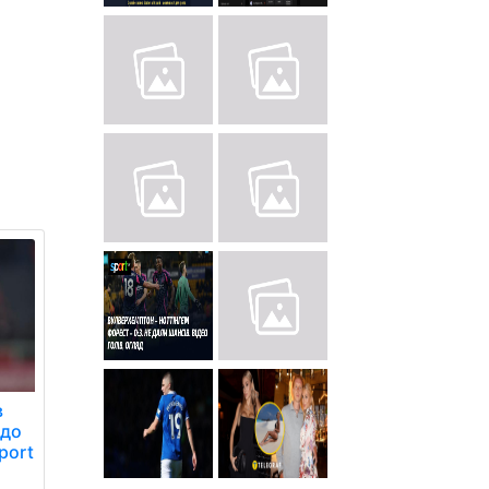
в
 до
port