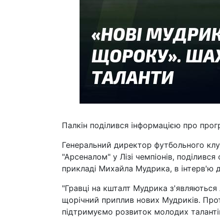
Палкін поділився інформацією про прогр
Генеральний директор футбольного клубу
"Арсеналом" у Лізі чемпіонів, поділився
прикладі Михайла Мудрика, в інтерв'ю 
"Гравці на кшталт Мудрика з'являються
щорічний приплив нових Мудриків. Прот
підтримуємо розвиток молодих талантів