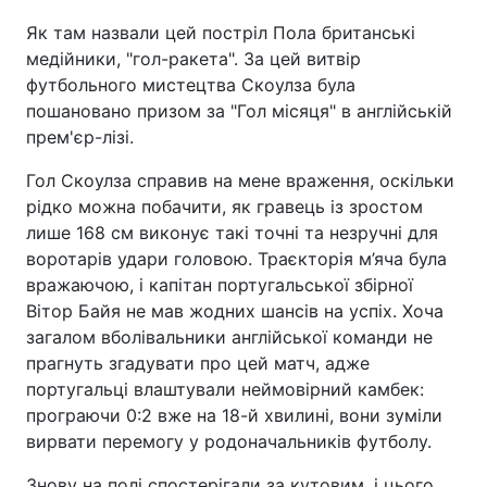
Як там назвали цей постріл Пола британські
медійники, "гол-ракета". За цей витвір
футбольного мистецтва Скоулза була
пошановано призом за "Гол місяця" в англійській
прем'єр-лізі.
Гол Скоулза справив на мене враження, оскільки
рідко можна побачити, як гравець із зростом
лише 168 см виконує такі точні та незручні для
воротарів удари головою. Траєкторія м’яча була
вражаючою, і капітан португальської збірної
Вітор Байя не мав жодних шансів на успіх. Хоча
загалом вболівальники англійської команди не
прагнуть згадувати про цей матч, адже
португальці влаштували неймовірний камбек:
програючи 0:2 вже на 18-й хвилині, вони зуміли
вирвати перемогу у родоначальників футболу.
Знову на полі спостерігали за кутовим, і цього