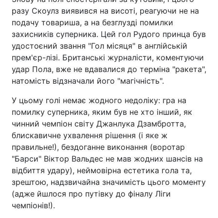
разу Скоулз виявився на висоті, реагуючи не на
подачу товариша, а на безглузді помилки
захисників суперника. Цей гол Рудого принца був
удостоєний звання "Гол місяця" в англійській
прем'єр-лізі. Британські журналісти, коментуючи
удар Пола, вже не вдавалися до терміна "ракета",
натомість відзначали його "магічність".
У цьому голі немає жодного недоліку: гра на
помилку суперника, яким був не хто інший, як
чинний чемпіон світу Джанлука Дзамбротта,
блискавичне ухвалення рішення (і яке ж
правильне!), бездоганне виконання (воротар
"Барси" Віктор Вальдес не мав жодних шансів на
відбиття удару), неймовірна естетика гола та,
зрештою, надзвичайна значимість цього моменту
(адже йшлося про путівку до фіналу Ліги
чемпіонів!).