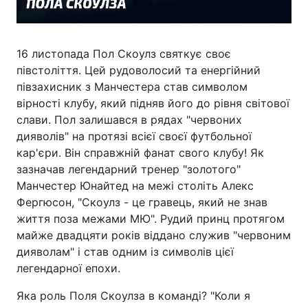
16 листопада Пол Скоулз святкує своє
півстоліття. Цей рудоволосий та енергійний
півзахисник з Манчестера став символом
вірності клубу, який підняв його до рівня світової
слави. Пол залишався в рядах "червоних
дияволів" на протязі всієї своєї футбольної
кар'єри. Він справжній фанат свого клубу! Як
зазначав легендарний тренер "золотого"
Манчестер Юнайтед на межі століть Алекс
Фергюсон, "Скоулз - це гравець, який не знав
життя поза межами МЮ". Рудий принц протягом
майже двадцяти років віддано служив "червоним
дияволам" і став одним із символів цієї
легендарної епохи.
Яка роль Поля Скоулза в команді? "Коли я