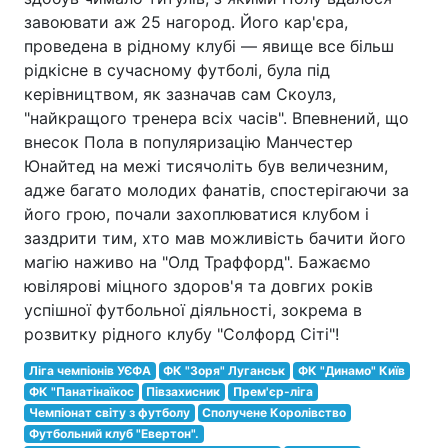
завоювати аж 25 нагород. Його кар'єра,
проведена в рідному клубі — явище все більш
рідкісне в сучасному футболі, була під
керівництвом, як зазначав сам Скоулз,
"найкращого тренера всіх часів". Впевнений, що
внесок Пола в популяризацію Манчестер
Юнайтед на межі тисячоліть був величезним,
адже багато молодих фанатів, спостерігаючи за
його грою, почали захоплюватися клубом і
заздрити тим, хто мав можливість бачити його
магію наживо на "Олд Траффорд". Бажаємо
ювілярові міцного здоров'я та довгих років
успішної футбольної діяльності, зокрема в
розвитку рідного клубу "Солфорд Сіті"!
Ліга чемпіонів УЄФА
ФК "Зоря" Луганськ
ФК "Динамо" Київ
ФК "Панатінаїкос
Півзахисник
Прем'єр-ліга
Чемпіонат світу з футболу
Сполучене Королівство
Футбольний клуб "Евертон".