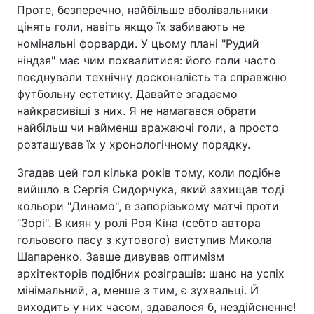
Проте, безперечно, найбільше вболівальники
цінять голи, навіть якщо їх забивають не
номінальні форварди. У цьому плані "Рудий
ніндзя" має чим похвалитися: його голи часто
поєднували технічну досконалість та справжню
футбольну естетику. Давайте згадаємо
найкрасивіші з них. Я не намагався обрати
найбільш чи найменш вражаючі голи, а просто
розташував їх у хронологічному порядку.
Згадав цей гол кілька років тому, коли подібне
вийшло в Сергія Сидорчука, який захищав тоді
кольори "Динамо", в запорізькому матчі проти
"Зорі". В киян у ролі Роя Кіна (себто автора
гольового пасу з кутового) виступив Микола
Шапаренко. Завше дивував оптимізм
архітекторів подібних розіграшів: шанс на успіх
мінімальний, а, менше з тим, є зухвальці. Й
виходить у них часом, здавалося б, нездійсненне!