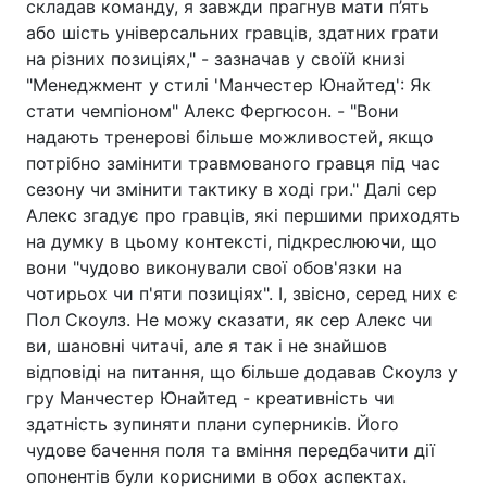
складав команду, я завжди прагнув мати п’ять
або шість універсальних гравців, здатних грати
на різних позиціях," - зазначав у своїй книзі
"Менеджмент у стилі 'Манчестер Юнайтед': Як
стати чемпіоном" Алекс Фергюсон. - "Вони
надають тренерові більше можливостей, якщо
потрібно замінити травмованого гравця під час
сезону чи змінити тактику в ході гри." Далі сер
Алекс згадує про гравців, які першими приходять
на думку в цьому контексті, підкреслюючи, що
вони "чудово виконували свої обов'язки на
чотирьох чи п'яти позиціях". І, звісно, серед них є
Пол Скоулз. Не можу сказати, як сер Алекс чи
ви, шановні читачі, але я так і не знайшов
відповіді на питання, що більше додавав Скоулз у
гру Манчестер Юнайтед - креативність чи
здатність зупиняти плани суперників. Його
чудове бачення поля та вміння передбачити дії
опонентів були корисними в обох аспектах.