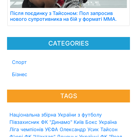
Після поєдинку з Тайсоном: Пол запросив
нового супротивника на бій у форматі ММА.
CATEGORIES
Спорт
Бізнес
TAGS
Національна збірна України з футболу
Півзахисник
ФК "Динамо" Київ
Бокс
Україна
Ліга чемпіонів УЄФА
Олександр Усик
Тайсон
Ф'юрі
ФК "Шахтар" Донецьк
Українці
ФК "Реал