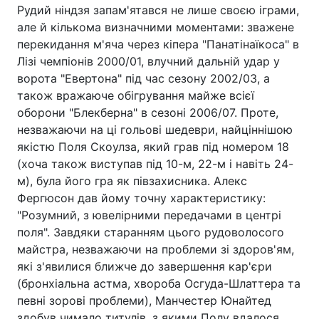
Рудий ніндзя запам'ятався не лише своєю іграми,
але й кількома визначними моментами: зважене
перекидання м'яча через кіпера "Панатінаїкоса" в
Лізі чемпіонів 2000/01, влучний дальній удар у
ворота "Евертона" під час сезону 2002/03, а
також вражаюче обігрування майже всієї
оборони "Блекберна" в сезоні 2006/07. Проте,
незважаючи на ці гольові шедеври, найціннішою
якістю Поля Скоулза, який грав під номером 18
(хоча також виступав під 10-м, 22-м і навіть 24-
м), була його гра як півзахисника. Алекс
Фергюсон дав йому точну характеристику:
"Розумний, з ювелірними передачами в центрі
поля". Завдяки старанням цього рудоволосого
майстра, незважаючи на проблеми зі здоров'ям,
які з'явилися ближче до завершення кар'єри
(бронхіальна астма, хвороба Осгуда-Шлаттера та
певні зорові проблеми), Манчестер Юнайтед
здобув чимало титулів, з якими Полу вдалося