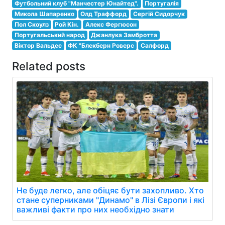
Футбольний клуб "Манчестер Юнайтед".
Португалія
Микола Шапаренко
Олд Траффорд
Сергій Сидорчук
Пол Скоулз
Рой Кін.
Алекс Фергюсон
Португальський народ
Джанлука Замбротта
Віктор Вальдес
ФК "Блекберн Роверс
Салфорд
Related posts
Не буде легко, але обіцяє бути захопливо. Хто
стане суперниками "Динамо" в Лізі Європи і які
важливі факти про них необхідно знати