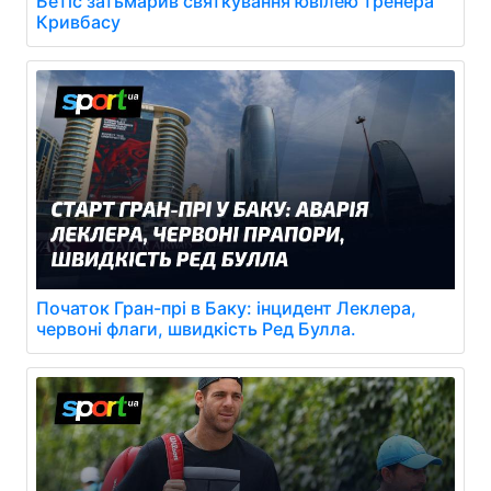
Бетіс затьмарив святкування ювілею тренера
Кривбасу
Початок Гран-прі в Баку: інцидент Леклера,
червоні флаги, швидкість Ред Булла.