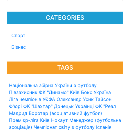
CATEGORIES
Спорт
Бізнес
TAGS
Національна збірна України з футболу
Півзахисник
ФК "Динамо" Київ
Бокс
Україна
Ліга чемпіонів УЄФА
Олександр Усик
Тайсон
Ф'юрі
ФК "Шахтар" Донецьк
Українці
ФК "Реал
Мадрид
Воротар (асоціативний футбол)
Прем'єр-ліга
Київ
Нокаут
Менеджер (футбольна
асоціація)
Чемпіонат світу з футболу
Іспанія