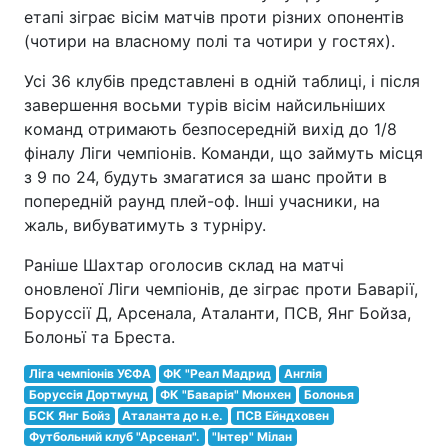
етапі зіграє вісім матчів проти різних опонентів
(чотири на власному полі та чотири у гостях).
Усі 36 клубів представлені в одній таблиці, і після
завершення восьми турів вісім найсильніших
команд отримають безпосередній вихід до 1/8
фіналу Ліги чемпіонів. Команди, що займуть місця
з 9 по 24, будуть змагатися за шанс пройти в
попередній раунд плей-оф. Інші учасники, на
жаль, вибуватимуть з турніру.
Раніше Шахтар оголосив склад на матчі
оновленої Ліги чемпіонів, де зіграє проти Баварії,
Боруссії Д, Арсенала, Аталанти, ПСВ, Янг Бойза,
Болоньї та Бреста.
Ліга чемпіонів УЄФА
ФК "Реал Мадрид
Англія
Боруссія Дортмунд
ФК "Баварія" Мюнхен
Болонья
БСК Янг Бойз
Аталанта до н.е.
ПСВ Ейндховен
Футбольний клуб "Арсенал".
"Інтер" Мілан