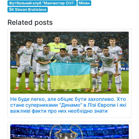
Футбольний клуб "Манчестер Сіті".
Мілан
ŠK Slovan Bratislava
Related posts
Не буде легко, але обіцяє бути захопливо. Хто
стане суперниками "Динамо" в Лізі Європи і які
важливі факти про них необхідно знати