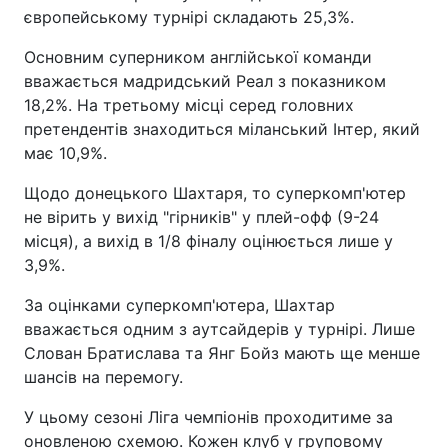
європейському турнірі складають 25,3%.
Основним суперником англійської команди
вважається мадридський Реал з показником
18,2%. На третьому місці серед головних
претендентів знаходиться міланський Інтер, який
має 10,9%.
Щодо донецького Шахтаря, то суперкомп'ютер
не вірить у вихід "гірників" у плей-офф (9-24
місця), а вихід в 1/8 фіналу оцінюється лише у
3,9%.
За оцінками суперкомп'ютера, Шахтар
вважається одним з аутсайдерів у турнірі. Лише
Слован Братислава та Янг Бойз мають ще менше
шансів на перемогу.
У цьому сезоні Ліга чемпіонів проходитиме за
оновленою схемою. Кожен клуб у груповому