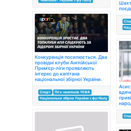
Чемпіонат України з футболу
Шахт
поєд
Спо
Нац
Конкуренція посилюється. Два
провідні клуби Англійської
Прем'єр-ліги проявляють
інтерес до капітана
національної збірної України.
Асис
вдяч
Спорт
Ліга чемпіонів УЄФА
прив
Національна збірна України з футболу
наро
Спо