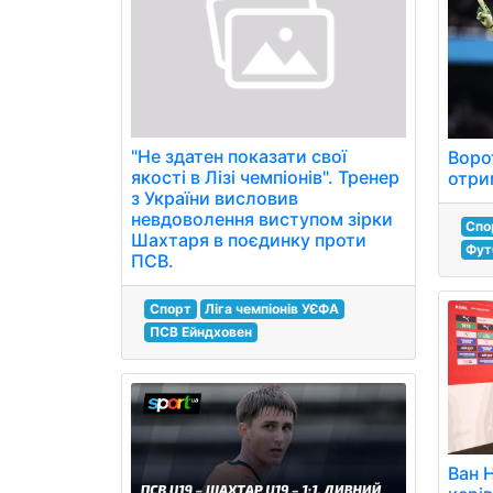
"Не здатен показати свої
Воро
якості в Лізі чемпіонів". Тренер
отри
з України висловив
невдоволення виступом зірки
Спо
Шахтаря в поєдинку проти
Фут
ПСВ.
Спорт
Ліга чемпіонів УЄФА
ПСВ Ейндховен
Ван 