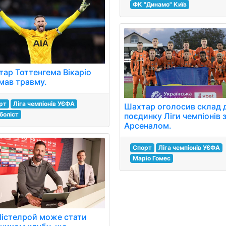
ФК "Динамо" Київ
тар Тоттенгема Вікаріо
мав травму.
рт
Ліга чемпіонів УЄФА
Шахтар оголосив склад 
боліст
поєдинку Ліги чемпіонів 
Арсеналом.
Спорт
Ліга чемпіонів УЄФА
Маріо Гомес
Ністелрой може стати