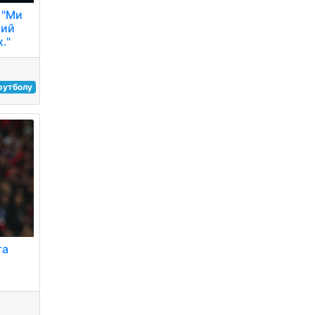
 "Ми
мий
."
 футболу
та