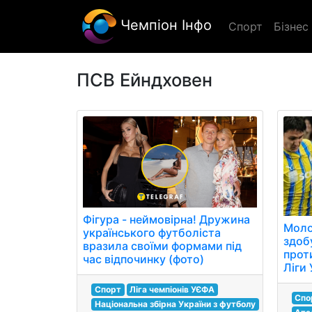
Чемпіон Інфо
Спорт
Бізнес
ПСВ Ейндховен
Фігура - неймовірна! Дружина
Моло
українського футболіста
здоб
вразила своїми формами під
прот
час відпочинку (фото)
Ліги
Спорт
Ліга чемпіонів УЄФА
Спо
Національна збірна України з футболу