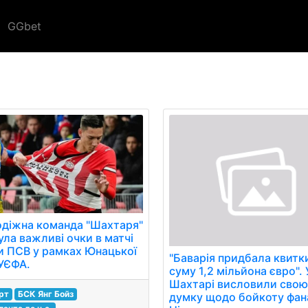
GGbet
діжна команда "Шахтаря"
ула важливі очки в матчі
и ПСВ у рамках Юнацької
"Баварія придбала квитк
 УЄФА.
суму 1,2 мільйона євро". 
Шахтарі висловили сво
рт
БСК Янг Бойз
думку щодо бойкоту фана