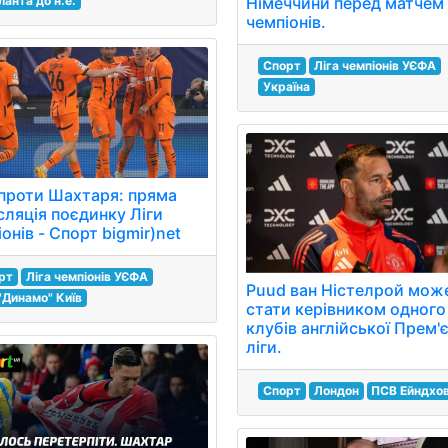
ланта до н.е.
Німеччини перед матчем 
чемпіонів.
Спорт
Ліга чемпіонів УЄФА
Україна
проти Шахтаря: пряма
сляція поєдинку Ліги
онів - Спорт bigmir)net
рт
Ліга чемпіонів УЄФА
Рuud ван Ністелрой мож
"Динамо" Київ
стати керівником одного
клубів англійської Прем'
ліги.
Спорт
Лондон
ПСВ Ейндхо