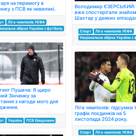
аря на перемогу в
Володимир ЄЗЕРСЬКИЙ:
инку з ПСВ як невеликі.
вже спостерігали знайо
Шахтар у деяких епізодах
рт
Ліга чемпіонів УЄФА
іональна збірна України з футболу
Спорт
Ліга чемпіонів УЄФА
Національна збірна України з
тент Пушича: Я щиро
ний Зінченку за
ітання з нагоди мого дня
дження.
Ліга чемпіонів: підсумки 
графік поєдинків на 5
листопада 2024 року.
рт
Україна
ПСВ Ейндховен
Спорт
Ліга чемпіонів УЄФА