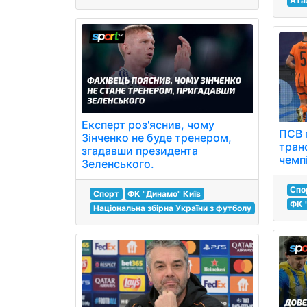
Ата
Експерт роз'яснив, чому
ПСВ 
Зінченко не буде тренером,
тран
згадавши президента
чемпі
Зеленського.
Спо
Спорт
ФК "Динамо" Київ
ФК 
Національна збірна України з футболу