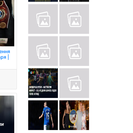
ення
ря |