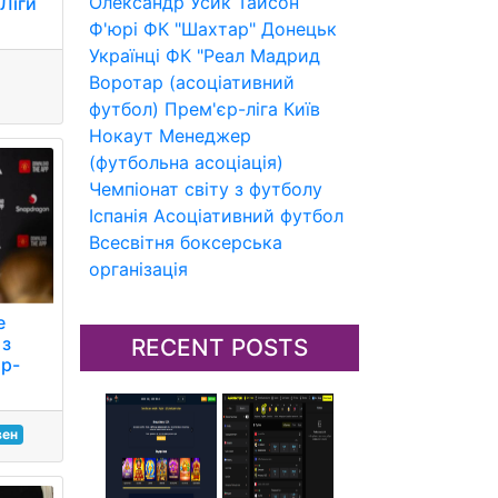
Олександр Усик
Тайсон
Ліги
Ф'юрі
ФК "Шахтар" Донецьк
Українці
ФК "Реал Мадрид
Воротар (асоціативний
футбол)
Прем'єр-ліга
Київ
Нокаут
Менеджер
(футбольна асоціація)
Чемпіонат світу з футболу
Іспанія
Асоціативний футбол
Всесвітня боксерська
організація
е
 з
RECENT POSTS
єр-
вен