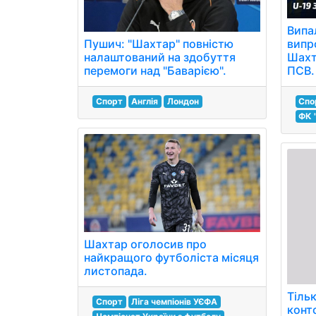
Випа
Пушич: "Шахтар" повністю
випр
налаштований на здобуття
Шахт
перемоги над "Баварією".
ПСВ.
Спорт
Англія
Лондон
Спо
ФК 
Шахтар оголосив про
найкращого футболіста місяця
листопада.
Тіль
Спорт
Ліга чемпіонів УЄФА
конт