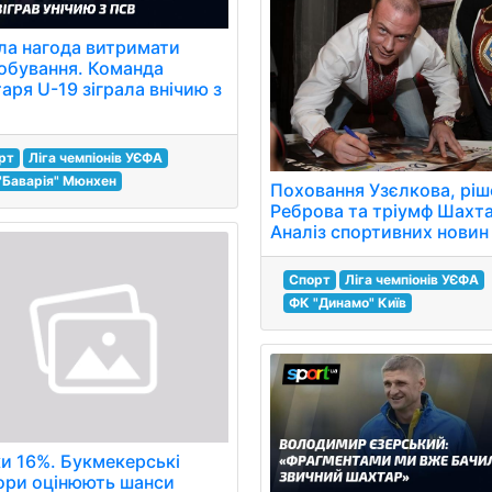
ла нагода витримати
обування. Команда
аря U-19 зіграла внічию з
рт
Ліга чемпіонів УЄФА
"Баварія" Мюнхен
Поховання Узєлкова, ріш
Реброва та тріумф Шахта
Аналіз спортивних новин
Спорт
Ліга чемпіонів УЄФА
ФК "Динамо" Київ
ки 16%. Букмекерські
ори оцінюють шанси