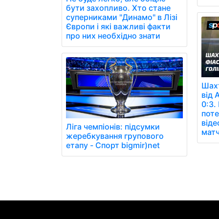
бути захопливо. Хто стане
суперниками "Динамо" в Лізі
Європи і які важливі факти
про них необхідно знати
Шахт
від 
0:3.
поте
віде
Ліга чемпіонів: підсумки
матч
жеребкування групового
етапу - Спорт bigmir)net