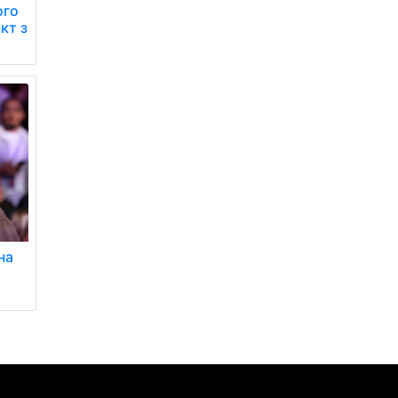
ого
кт з
на