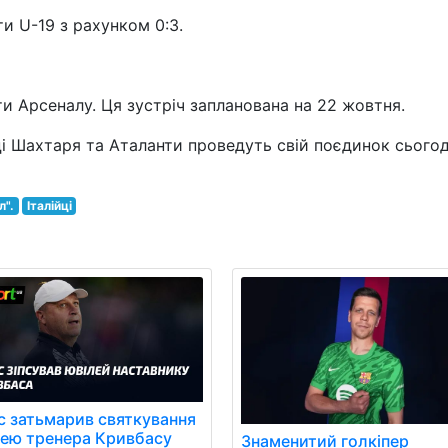
и U-19 з рахунком 0:3.
и Арсеналу. Ця зустріч запланована на 22 жовтня.
і Шахтаря та Аталанти проведуть свій поєдинок сьогод
л".
Італійці
с затьмарив святкування
лею тренера Кривбасу
Знаменитий голкіпер