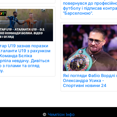
повернувся до професійн
футболу і підписав контра
"Барселоною".
ар U19 зазнав поразки
Аталанти U19 з рахунком
 Команда Бєліка
рпіла невдачу. Дивіться
о з голами та огляд
у.
Які погляди Фабіо Вордлі 
Олександра Усика -
Спортивні новини 24
©
Чемпіон Інфо