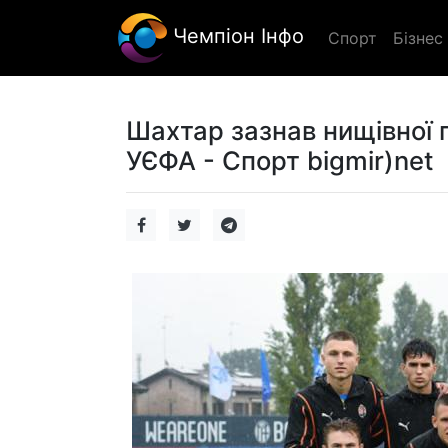
Чемпіон Інфо
Спорт
Бізнес
Шахтар зазнав нищівної п
УЄФА - Спорт bigmir)net