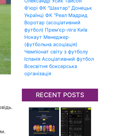
Олександр Усик
Тайсон
Ф'юрі
ФК "Шахтар" Донецьк
Українці
ФК "Реал Мадрид
Воротар (асоціативний
футбол)
Прем'єр-ліга
Київ
Нокаут
Менеджер
(футбольна асоціація)
Чемпіонат світу з футболу
Іспанія
Асоціативний футбол
Всесвітня боксерська
організація
RECENT POSTS
овідь.
ми.