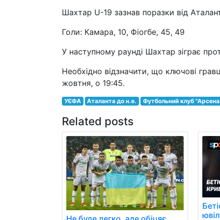
Шахтар U-19 зазнав поразки від Аталант
Голи: Камара, 10, Фіогбе, 45, 49
У наступному раунді Шахтар зіграє прот
Необхідно відзначити, що ключові гравц
жовтня, о 19:45.
УЄФА
Аталанта до н.е.
Футбольний клуб "Арсена
Related posts
Беті
юві
Не буде легко, але обіцяє