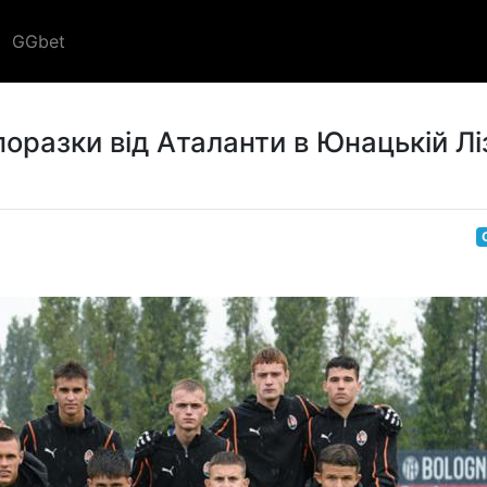
GGbet
оразки від Аталанти в Юнацькій Лі