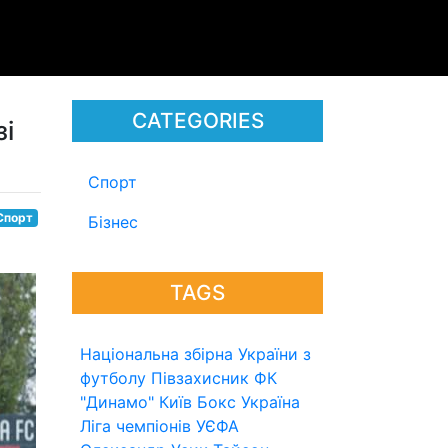
CATEGORIES
зі
Спорт
Спорт
Бізнес
TAGS
Національна збірна України з
футболу
Півзахисник
ФК
"Динамо" Київ
Бокс
Україна
Ліга чемпіонів УЄФА