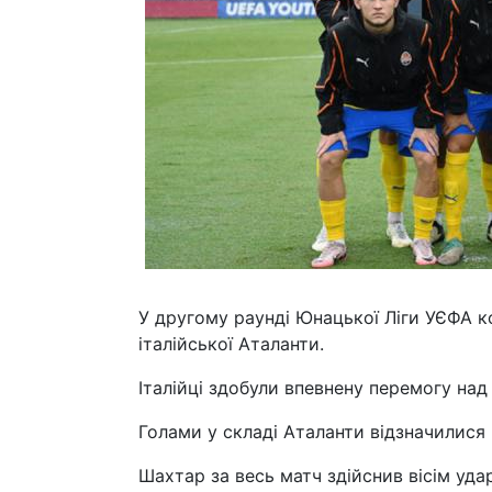
У другому раунді Юнацької Ліги УЄФА к
італійської Аталанти.
Італійці здобули впевнену перемогу над 
Голами у складі Аталанти відзначилися 
Шахтар за весь матч здійснив вісім уда