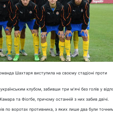
оманда Шахтаря виступила на своєму стадіоні проти
українським клубом, забивши три м'ячі без голів у відп
Камара та Фіогбе, причому останній з них забив двічі.
рів по воротах противника, з яких лише два були точни