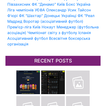
Півзахисник
ФК "Динамо" Київ
Бокс
Україна
Ліга чемпіонів УЄФА
Олександр Усик
Тайсон
Ф'юрі
ФК "Шахтар" Донецьк
Українці
ФК "Реал
Мадрид
Воротар (асоціативний футбол)
Прем'єр-ліга
Київ
Нокаут
Менеджер (футбольна
асоціація)
Чемпіонат світу з футболу
Іспанія
Асоціативний футбол
Всесвітня боксерська
організація
RECENT POSTS