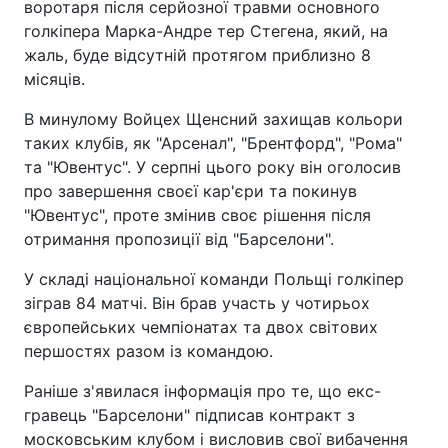
воротаря після серйозної травми основного
голкіпера Марка-Андре тер Стегена, який, на
жаль, буде відсутній протягом приблизно 8
місяців.
В минулому Войцех Щенсний захищав кольори
таких клубів, як "Арсенал", "Брентфорд", "Рома"
та "Ювентус". У серпні цього року він оголосив
про завершення своєї кар'єри та покинув
"Ювентус", проте змінив своє рішення після
отримання пропозиції від "Барселони".
У складі національної команди Польщі голкіпер
зіграв 84 матчі. Він брав участь у чотирьох
європейських чемпіонатах та двох світових
першостях разом із командою.
Раніше з'явилася інформація про те, що екс-
гравець "Барселони" підписав контракт з
московським клубом і висловив свої вибачення