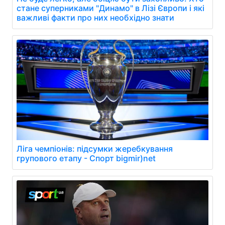
стане суперниками "Динамо" в Лізі Європи і які
важливі факти про них необхідно знати
Ліга чемпіонів: підсумки жеребкування
групового етапу - Спорт bigmir)net