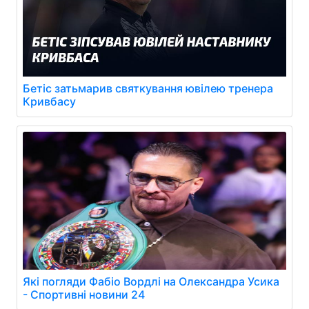
Бетіс затьмарив святкування ювілею тренера
Кривбасу
Які погляди Фабіо Вордлі на Олександра Усика
- Спортивні новини 24