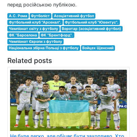
перед російською публікою.
А.С. Рома
Футболіст
Асоціативний футбол
Футбольний клуб "Арсенал".
Футбольний клуб "Ювентус".
Чемпіонат світу з футболу
Воротар (асоціативний футбол)
ФК "Барселона
ФК "Брентфорд".
Чемпіонат Європи з футболу
Національна збірна Польщі з футболу
Войцех Щенсний
Related posts
Не буде легко, але обіцяє бути захопливо. Хто