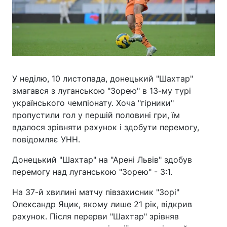
У неділю, 10 листопада, донецький "Шахтар"
змагався з луганською "Зорею" в 13-му турі
українського чемпіонату. Хоча "гірники"
пропустили гол у першій половині гри, їм
вдалося зрівняти рахунок і здобути перемогу,
повідомляє УНН.
Донецький "Шахтар" на "Арені Львів" здобув
перемогу над луганською "Зорею" - 3:1.
На 37-й хвилині матчу півзахисник "Зорі"
Олександр Яцик, якому лише 21 рік, відкрив
рахунок. Після перерви "Шахтар" зрівняв