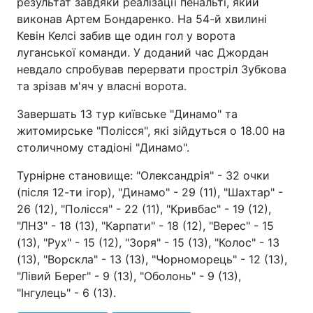
результат завдяки реалізації пенальті, який
виконав Артем Бондаренко. На 54-й хвилині
Кевін Келсі забив ще один гол у ворота
луганської команди. У доданий час Джордан
невдало спробував перервати простріл Зубкова
та зрізав м'яч у власні ворота.
Завершать 13 тур київське "Динамо" та
житомирське "Полісся", які зійдуться о 18.00 на
столичному стадіоні "Динамо".
Турнірне становище: "Олександрія" - 32 очки
(після 12-ти ігор), "Динамо" - 29 (11), "Шахтар" -
26 (12), "Полісся" - 22 (11), "Кривбас" - 19 (12),
"ЛНЗ" - 18 (13), "Карпати" - 18 (12), "Верес" - 15
(13), "Рух" - 15 (12), "Зоря" - 15 (13), "Колос" - 13
(13), "Ворскла" - 13 (13), "Чорноморець" - 12 (13),
"Лівий Берег" - 9 (13), "Оболонь" - 9 (13),
"Інгулець" - 6 (13).