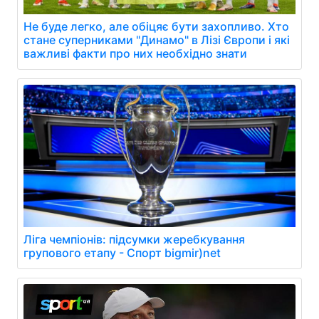
Не буде легко, але обіцяє бути захопливо. Хто
стане суперниками "Динамо" в Лізі Європи і які
важливі факти про них необхідно знати
Ліга чемпіонів: підсумки жеребкування
групового етапу - Спорт bigmir)net