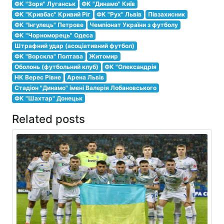
ФК "Зоря" Луганськ
ФК "Динамо" Київ
ФК "Кривбас" Кривий Ріг
ФК "Рух" Львів
Півзахисник
ФК "Інгулець" Петрове
Чемпіонат України з футболу
ФК "Чорноморець" Одеса
Штрафний удар (асоціативний футбол)
ФК "Ворскла" Полтава
Житомир
Оболонь (футбольний клуб)
ФК "Олександрія
НК Верес Рівне
Арена Львів
Стадіон "Динамо" імені Валерія Лобановського
ФК "Шахтар" Донецьк
Related posts