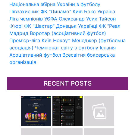
Національна збірна України з футболу
Півзахисник
ФК "Динамо" Київ
Бокс
Україна
Ліга чемпіонів УЄФА
Олександр Усик
Тайсон
Ф'юрі
ФК "Шахтар" Донецьк
Українці
ФК "Реал
Мадрид
Воротар (асоціативний футбол)
Прем'єр-ліга
Київ
Нокаут
Менеджер (футбольна
асоціація)
Чемпіонат світу з футболу
Іспанія
Асоціативний футбол
Всесвітня боксерська
організація
RECENT POSTS