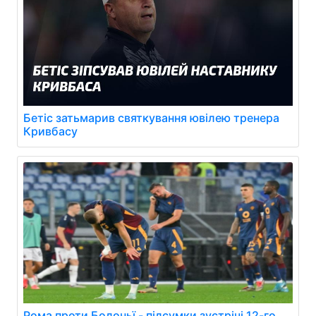
Бетіс затьмарив святкування ювілею тренера
Кривбасу
Рома проти Болоньї - підсумки зустрічі 12-го