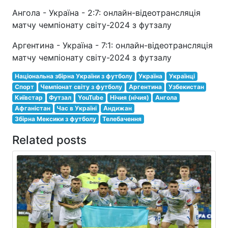
Ангола - Україна - 2:7: онлайн-відеотрансляція
матчу чемпіонату світу-2024 з футзалу
Аргентина - Україна - 7:1: онлайн-відеотрансляція
матчу чемпіонату світу-2024 з футзалу
Національна збірна України з футболу
Україна
Українці
Спорт
Чемпіонат світу з футболу
Аргентина
Узбекистан
Київстар
Футзал
YouTube
Нічия (нічия)
Ангола
Афганістан
Час в Україні
Андижан
Збірна Мексики з футболу
Телебачення
Related posts