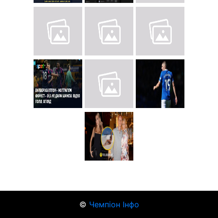
©
Чемпіон Інфо