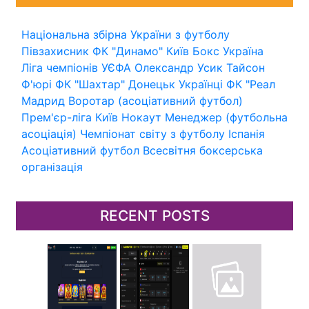
Національна збірна України з футболу
Півзахисник
ФК "Динамо" Київ
Бокс
Україна
Ліга чемпіонів УЄФА
Олександр Усик
Тайсон
Ф'юрі
ФК "Шахтар" Донецьк
Українці
ФК "Реал
Мадрид
Воротар (асоціативний футбол)
Прем'єр-ліга
Київ
Нокаут
Менеджер (футбольна
асоціація)
Чемпіонат світу з футболу
Іспанія
Асоціативний футбол
Всесвітня боксерська
організація
RECENT POSTS