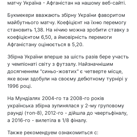
матчу Україна - Афганістан на нашому веб-сайті.
Букмекери вважають збірну України фаворитом
майбутнього матчу. Коефіцієнт на їхню перемогу
становить 1,38. На нічию можна зробити ставку з
коефіцієнтом 6,50, а ймовірність перемоги
Афганістану оцінюється в 5,20.
Збірна України вперше за шість разів бере участь
у чемпіонаті світу з футзалу. Найзначнішим
досягненням "синьо-жовтих" є четверте місце,
яке вони здобули на своєму дебютному турнірі у
1996 році.
На Мундіалях 2004-го та 2008-го років
українська збірна зупинялася у 2-му груповому
раунді (топ-8), 2012-го - дійшла до чвертьфіналу,
а 2016-го - вилетіла в 1/8 фіналу.
Также рекомендуем ознакомиться с: