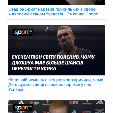
Стадіон Брюгге вразив прихильників своїм
жахливим станом туалетів - 24 канал Спорт
Колишній чемпіон світу розкрив причини, чому
Джошуа має вищі шанси на перемогу над
Усиком.