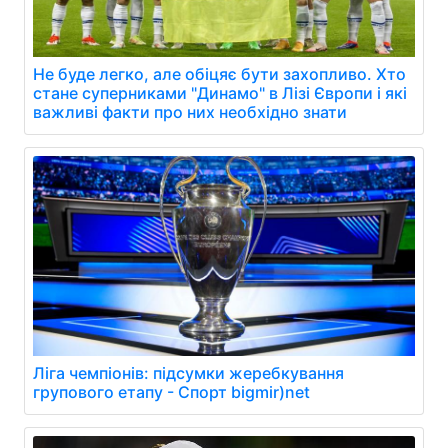
Не буде легко, але обіцяє бути захопливо. Хто
стане суперниками "Динамо" в Лізі Європи і які
важливі факти про них необхідно знати
Ліга чемпіонів: підсумки жеребкування
групового етапу - Спорт bigmir)net