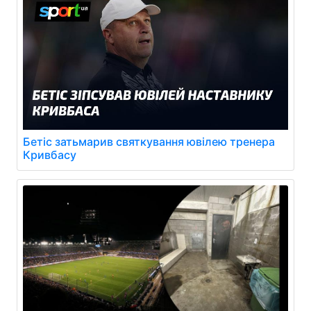
Бетіс затьмарив святкування ювілею тренера
Кривбасу