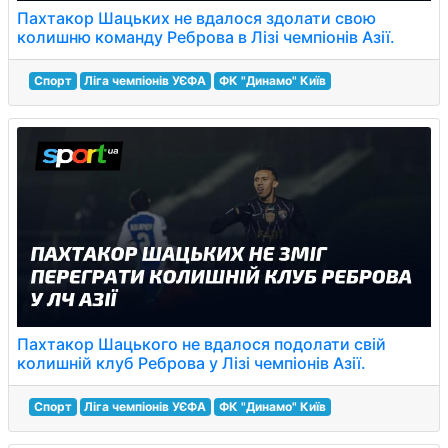
Пахтакор Шацьких не вдалося здолати свою
колишню команду Реброва в Лізі чемпіонів Азії.
Спорт
Ліга чемпіонів УЄФА
ФК "Динамо" Київ
Пахтакор Шацького не вдалося подолати свій
колишній клуб Реброва у Лізі чемпіонів Азії.
Спорт
Ліга чемпіонів УЄФА
ФК "Динамо" Київ