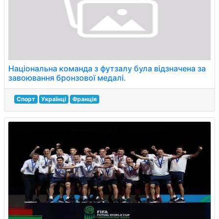
Національна команда з футзалу була відзначена за
завоювання бронзової медалі.
Спорт
Українці
Франція