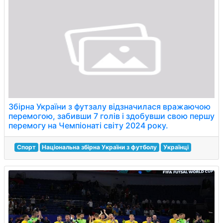
Збірна України з футзалу відзначилася вражаючою
перемогою, забивши 7 голів і здобувши свою першу
перемогу на Чемпіонаті світу 2024 року.
Спорт
Національна збірна України з футболу
Українці