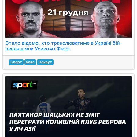
Стало відомо, хто транслюватиме в Україні бій-
реванш між Усиком і Ф'юрі.
Спорт
Бокс
Нокаут