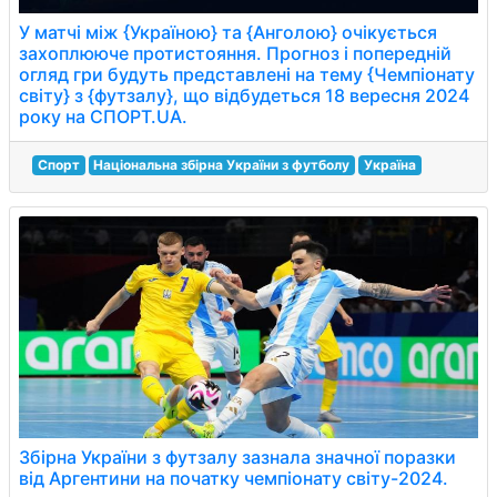
У матчі між {Україною} та {Анголою} очікується
захоплююче протистояння. Прогноз і попередній
огляд гри будуть представлені на тему {Чемпіонату
світу} з {футзалу}, що відбудеться 18 вересня 2024
року на СПОРТ.UA.
Спорт
Національна збірна України з футболу
Україна
Збірна України з футзалу зазнала значної поразки
від Аргентини на початку чемпіонату світу-2024.