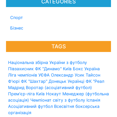
CATEGORIES
Спорт
Бізнес
TAGS
Національна збірна України з футболу
Півзахисник
ФК "Динамо" Київ
Бокс
Україна
Ліга чемпіонів УЄФА
Олександр Усик
Тайсон
Ф'юрі
ФК "Шахтар" Донецьк
Українці
ФК "Реал
Мадрид
Воротар (асоціативний футбол)
Прем'єр-ліга
Київ
Нокаут
Менеджер (футбольна
асоціація)
Чемпіонат світу з футболу
Іспанія
Асоціативний футбол
Всесвітня боксерська
організація