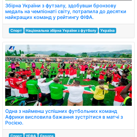
Збірна України з футзалу, здобувши бронзову
медаль на чемпіонаті світу, потрапила до десятки
найкращих команд у рейтингу ФІФА.
Спорт
Національна збірна України з футболу
Україна
Одна з найменш успішних футбольних команд
Африки висловила бажання зустрітися в матчі з
Росією.
Спорт
УЄФА
Європа