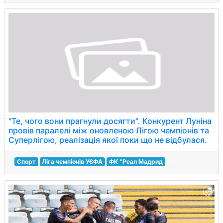
"Те, чого вони прагнули досягти". Конкурент Луніна
провів паралелі між оновленою Лігою чемпіонів та
Суперлігою, реалізація якої поки що не відбулася.
Спорт
Ліга чемпіонів УЄФА
ФК "Реал Мадрид