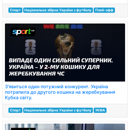
Спорт
Національна збірна України з футболу
Плей-офф
З'явиться один потужний конкурент. Україна
потрапила до другого кошика на жеребкування
Кубка світу.
Спорт
Національна збірна України з футболу
УЄФА