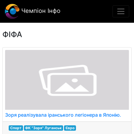
Чемпіон Інфо
ФІФА
Зоря реалізувала іранського легіонера в Японію.
Спорт
ФК "Зоря" Луганськ
Євро