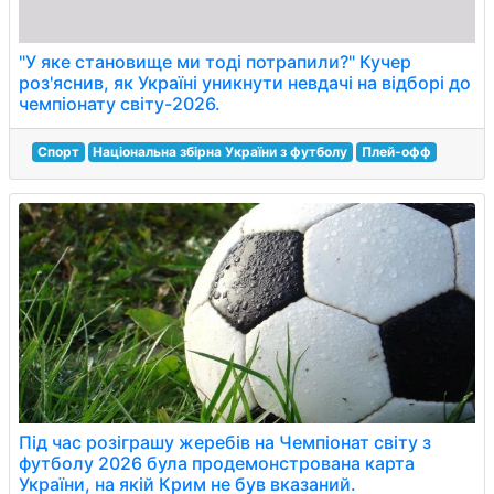
"У яке становище ми тоді потрапили?" Кучер
роз'яснив, як Україні уникнути невдачі на відборі до
чемпіонату світу-2026.
Спорт
Національна збірна України з футболу
Плей-офф
Під час розіграшу жеребів на Чемпіонат світу з
футболу 2026 була продемонстрована карта
України, на якій Крим не був вказаний.