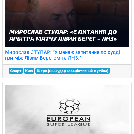
Мирослав СТУПАР: "У мене є запитання до судді
гри між Лівим Берегом та ЛНЗ."
Спорт
Київ
Штрафний удар (асоціативний футбол)