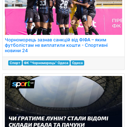
Чорноморець зазнав санкцій від ФІФА – яким
футболістам не виплатили кошти - Спортивні
новини 24
Спорт
ФК "Чорноморець" Одеса
Одеса