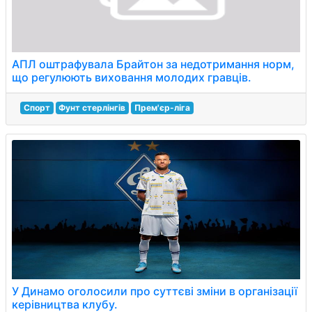
АПЛ оштрафувала Брайтон за недотримання норм,
що регулюють виховання молодих гравців.
Спорт
Фунт стерлінгів
Прем'єр-ліга
У Динамо оголосили про суттєві зміни в організації
керівництва клубу.