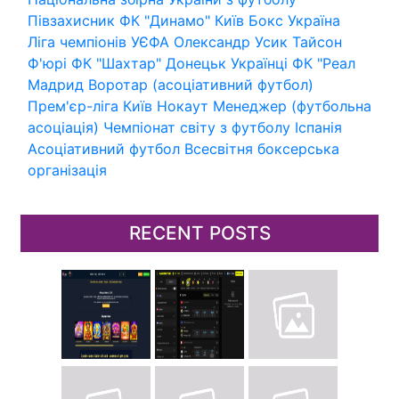
Півзахисник
ФК "Динамо" Київ
Бокс
Україна
Ліга чемпіонів УЄФА
Олександр Усик
Тайсон
Ф'юрі
ФК "Шахтар" Донецьк
Українці
ФК "Реал
Мадрид
Воротар (асоціативний футбол)
Прем'єр-ліга
Київ
Нокаут
Менеджер (футбольна
асоціація)
Чемпіонат світу з футболу
Іспанія
Асоціативний футбол
Всесвітня боксерська
організація
RECENT POSTS