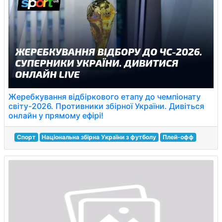
Жеребкування відбіркового етапу до чемпіонату
світу-2026. Противники збірної України. Дивіться
онлайн у прямому ефірі!
Спорт
Національна збірна України з футболу
Плей-офф