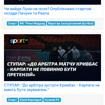
Чи вийде Лунін на поле? Опубліковані стартові
склади Пачуки та Реала.
Спорт
ФК "Реал Мадрид
Воротар (асоціативний футбол)
СТУПАР: "До арбітра зустрічі Кривбас - Карпати не
мають бути зауважень."
Спорт
Юрій Вернидуб
Кривий Ріг