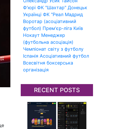
Олександр Усик
Тайсон
Ф'юрі
ФК "Шахтар" Донецьк
Українці
ФК "Реал Мадрид
Воротар (асоціативний
футбол)
Прем'єр-ліга
Київ
Нокаут
Менеджер
(футбольна асоціація)
Чемпіонат світу з футболу
Іспанія
Асоціативний футбол
Всесвітня боксерська
організація
RECENT POSTS
це