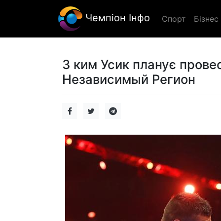
Чемпіон Інфо
Спорт
Бізнес
З ким Усик планує провес
Независимый Регион