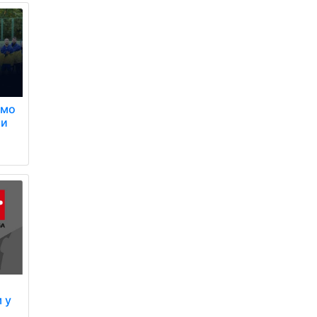
амо
ти
 у