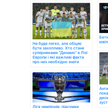
Беті
юві
Не буде легко, але обіцяє
бути захопливо. Хто стане
суперниками "Динамо" в Лізі
Європи і які важливі факти
про них необхідно знати
Ант
пок
диск
зуст
Ліга чемпіонів: підсумки