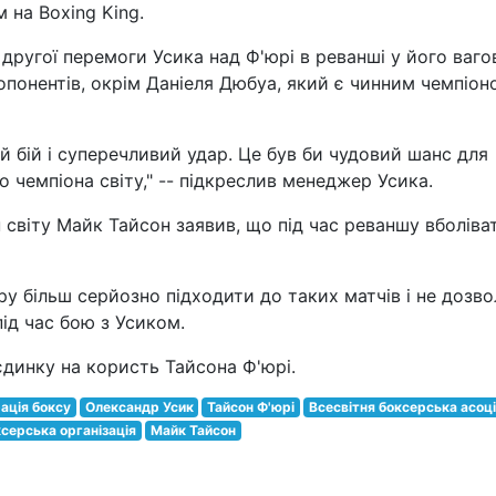
на Boxing King.
другої перемоги Усика над Ф'юрі в реванші у його ваго
опонентів, окрім Даніеля Дюбуа, який є чинним чемпіон
й бій і суперечливий удар. Це був би чудовий шанс для
 чемпіона світу," -- підкреслив менеджер Усика.
світу Майк Тайсон заявив, що під час реваншу вболіва
у більш серйозно підходити до таких матчів і не дозво
під час бою з Усиком.
єдинку на користь Тайсона Ф'юрі.
ація боксу
Олександр Усик
Тайсон Ф'юрі
Всесвітня боксерська асоці
ксерська організація
Майк Тайсон