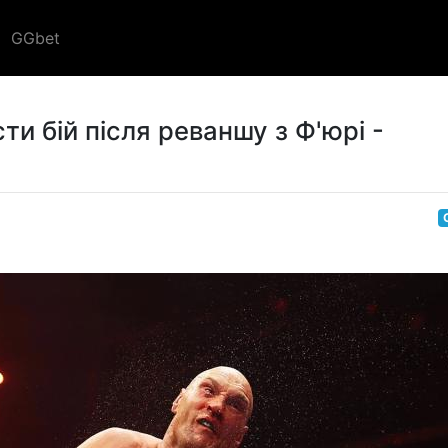
GGbet
ти бій після реваншу з Ф'юрі -