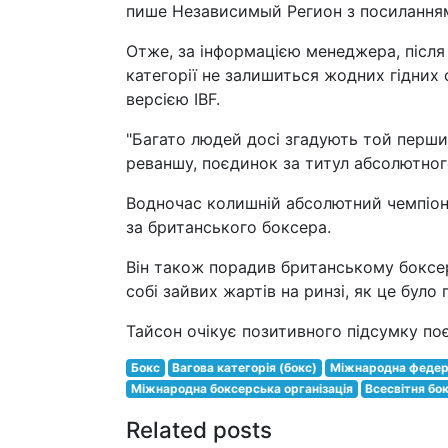
пише Независимый Регион з посиланням 
Отже, за інформацією менеджера, після 
категорії не залишиться жодних гідних 
версією IBF.
"Багато людей досі згадують той перши
реваншу, поєдинок за титул абсолютного
Водночас колишній абсолютний чемпіон 
за британського боксера.
Він також порадив британському боксер
собі зайвих жартів на ринзі, як це було 
Тайсон очікує позитивного підсумку по
Бокс
Вагова категорія (бокс)
Міжнародна федер
Міжнародна боксерська організація
Всесвітня бо
Related posts