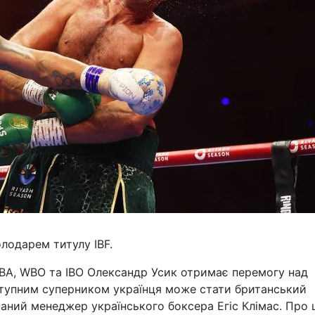
лодарем титулу IBF.
WBA, WBO та IBO Олександр Усик отримає перемогу над
аступним суперником українця може стати британський
аний менеджер українського боксера Егіс Клімас. Про 