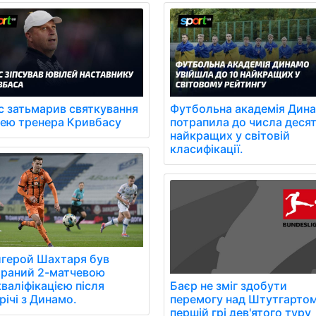
с затьмарив святкування
Футбольна академія Дин
лею тренера Кривбасу
потрапила до числа деся
найкращих у світовій
класифікації.
игерой Шахтаря був
араний 2-матчевою
валіфікацією після
Баєр не зміг здобути
річі з Динамо.
перемогу над Штутгартом
першій грі дев'ятого туру