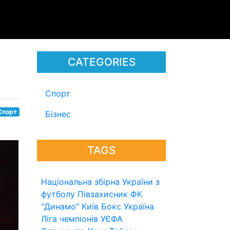
CATEGORIES
Спорт
Спорт
Бізнес
TAGS
Національна збірна України з
футболу
Півзахисник
ФК
"Динамо" Київ
Бокс
Україна
Ліга чемпіонів УЄФА