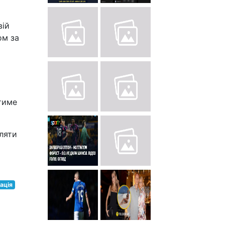
вій
ом за
тиме
ляти
ація