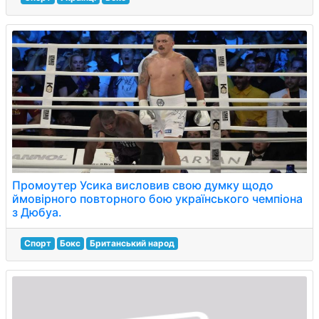
Промоутер Усика висловив свою думку щодо
ймовірного повторного бою українського чемпіона
з Дюбуа.
Спорт
Бокс
Британський народ