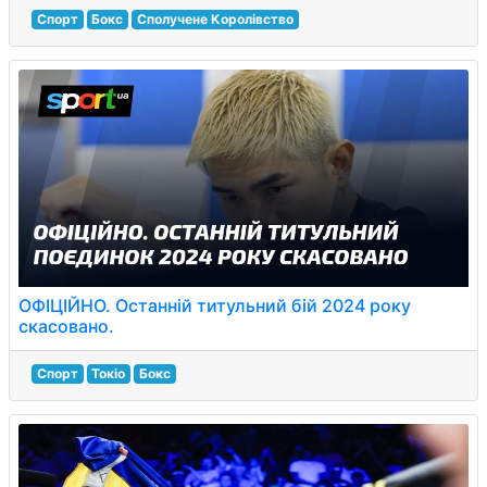
Спорт
Бокс
Сполучене Королівство
ОФІЦІЙНО. Останній титульний бій 2024 року
скасовано.
Спорт
Токіо
Бокс