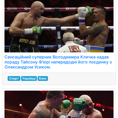
Сенсаційний суперник Володимира Кличка надав
пораду Тайсону Ф'юрі напередодні його поєдинку з
Олександром Усиком.
Спорт
Українці
Бокс