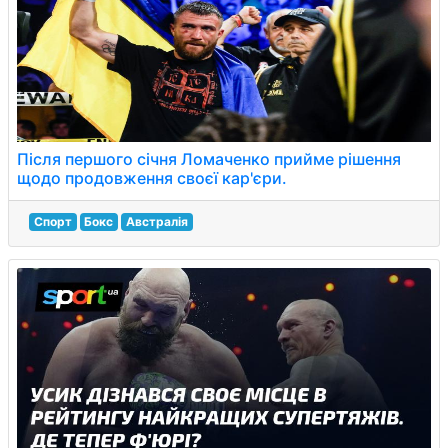
Після першого січня Ломаченко прийме рішення
щодо продовження своєї кар'єри.
Спорт
Бокс
Австралія