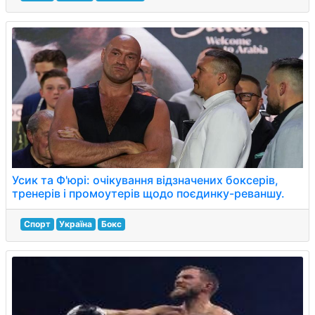
Усик та Ф'юрі: очікування відзначених боксерів,
тренерів і промоутерів щодо поєдинку-реваншу.
Спорт
Україна
Бокс