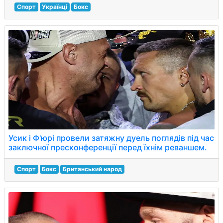
Спорт
Українці
Бокс
Усик і Ф'юрі провели затяжну дуель поглядів під час
заключної пресконференції перед їхнім реваншем.
Спорт
Бокс
Британський народ