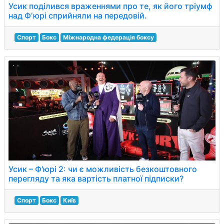
Усик поділився враженнями про те, як його тріумф
над Фʼюрі сприйняли на передовій.
Спорт
Бокс
Міжнародна федерація боксу
Усик – Ф'юрі 2: чи є можливість безкоштовного
перегляду та яка вартість платної підписки?
Спорт
Бокс
Київ