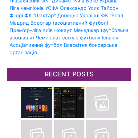
Півзахисник
ФК "Динамо" Київ
Бокс
Україна
Ліга чемпіонів УЄФА
Олександр Усик
Тайсон
Ф'юрі
ФК "Шахтар" Донецьк
Українці
ФК "Реал
Мадрид
Воротар (асоціативний футбол)
Прем'єр-ліга
Київ
Нокаут
Менеджер (футбольна
асоціація)
Чемпіонат світу з футболу
Іспанія
Асоціативний футбол
Всесвітня боксерська
організація
RECENT POSTS