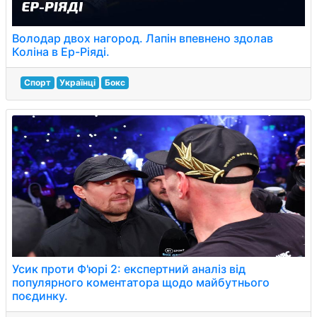
Володар двох нагород. Лапін впевнено здолав
Коліна в Ер-Ріяді.
Спорт
Українці
Бокс
Усик проти Ф'юрі 2: експертний аналіз від
популярного коментатора щодо майбутнього
поєдинку.