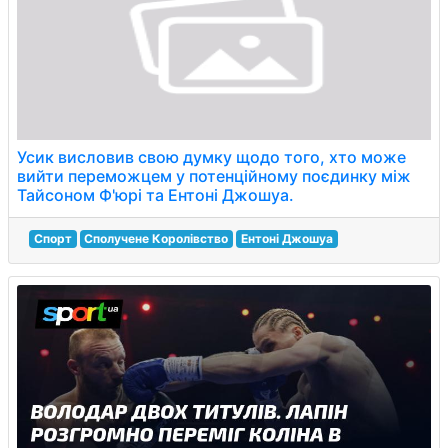
Усик висловив свою думку щодо того, хто може
вийти переможцем у потенційному поєдинку між
Тайсоном Ф'юрі та Ентоні Джошуа.
Спорт
Сполучене Королівство
Ентоні Джошуа