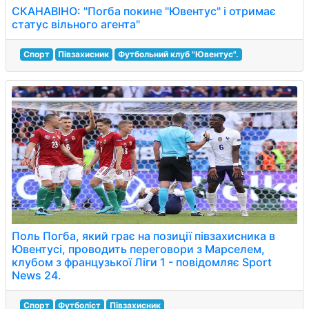
СКАНАВІНО: "Погба покине "Ювентус" і отримає
статус вільного агента"
Спорт
Півзахисник
Футбольний клуб "Ювентус".
Поль Погба, який грає на позиції півзахисника в
Ювентусі, проводить переговори з Марселем,
клубом з французької Ліги 1 - повідомляє Sport
News 24.
Спорт
Футболіст
Півзахисник