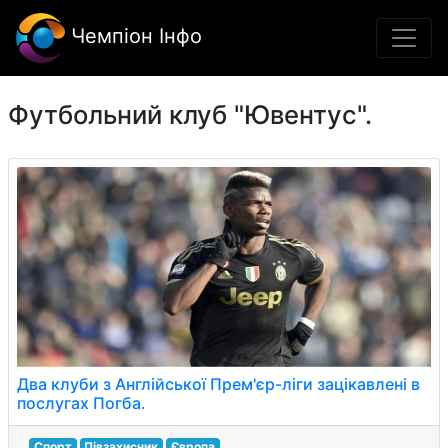
Чемпіон Інфо
Футбольний клуб "Ювентус".
Два клуби з Англійської Прем'єр-ліги зацікавлені в
послугах Погба.
Спорт
Півзахисник
Європа