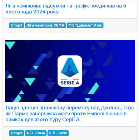
Ліга чемпіонів: підсумки та графік поєдинків на 5
листопада 2024 року.
Спорт
Ліга чемпіонів УЄФА
ФК "Динамо" Київ
Лаціо здобув вражаючу перемогу над Дженоа, тоді
як Парма завершила матч проти Емполі внічию в
рамках дев'ятого туру Серії А.
Спорт
А.С. Рома
S.S. Lazio