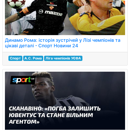
Динамо Рома: історія зустрічей у Лізі чемпіонів та
цікаві деталі - Спорт Новини 24
Спорт
А.С. Рома
Ліга чемпіонів УЄФА