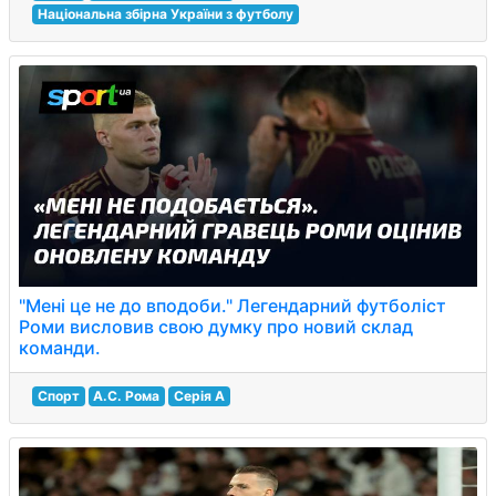
Національна збірна України з футболу
"Мені це не до вподоби." Легендарний футболіст
Роми висловив свою думку про новий склад
команди.
Спорт
А.С. Рома
Серія A