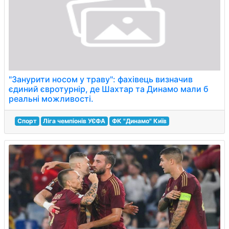
"Занурити носом у траву": фахівець визначив
єдиний євротурнір, де Шахтар та Динамо мали б
реальні можливості.
Спорт
Ліга чемпіонів УЄФА
ФК "Динамо" Київ