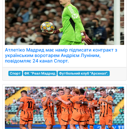
Атлетіко Мадрид має намір підписати контракт з
українським воротарем Андрієм Луніним,
повідомляє 24 канал Спорт.
Спорт
ФК "Реал Мадрид
Футбольний клуб "Арсенал".