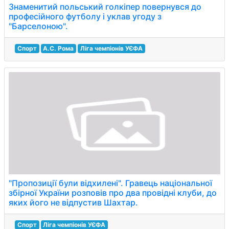
Знаменитий польський голкіпер повернувся до
професійного футболу і уклав угоду з
"Барселоною".
Спорт
А.С. Рома
Ліга чемпіонів УЄФА
"Пропозиції були відхилені". Гравець національної
збірної України розповів про два провідні клуби, до
яких його не відпустив Шахтар.
Спорт
Ліга чемпіонів УЄФА