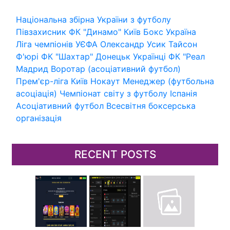
Національна збірна України з футболу
Півзахисник
ФК "Динамо" Київ
Бокс
Україна
Ліга чемпіонів УЄФА
Олександр Усик
Тайсон
Ф'юрі
ФК "Шахтар" Донецьк
Українці
ФК "Реал
Мадрид
Воротар (асоціативний футбол)
Прем'єр-ліга
Київ
Нокаут
Менеджер (футбольна
асоціація)
Чемпіонат світу з футболу
Іспанія
Асоціативний футбол
Всесвітня боксерська
організація
RECENT POSTS