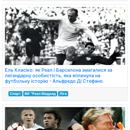
Ель Класіко: як Реал і Барселона змагалися за
легендарну особистість, яка вплинула на
футбольну історію - Альфредо Ді Стефано.
Спорт
ФК "Реал Мадрид
Ліга