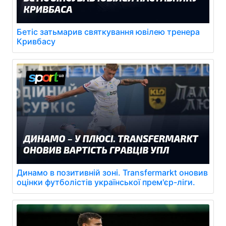
Бетіс затьмарив святкування ювілею тренера
Кривбасу
Динамо в позитивній зоні. Transfermarkt оновив
оцінки футболістів української прем'єр-ліги.