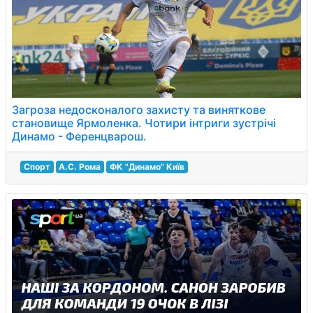
Загроза недосконалого захисту та виняткове
становище Ярмоленка. Чотири інтриги зустрічі
Динамо - Ференцварош.
Спорт
А.С. Рома
ФК "Динамо" Київ