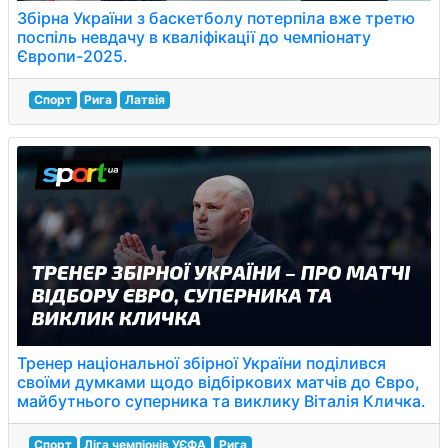
Збірна України з баскетболу потерпіла вже третю
поспіль невдачу в кваліфікації до чемпіонату
Європи-2025.
Спорт
Рига
Латвія
Тренер національної збірної України поділився
своїми думками щодо відбіркових матчів до Євро,
майбутнього суперника та виклику Віталія Кличка.
Спорт
Ліга чемпіонів УЄФА
Рига