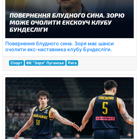
Повернення блудного сина. Зоря має шанси
очолити екс-наставника клубу Бундесліги.
Спорт
ФК "Зоря" Луганськ
Рига