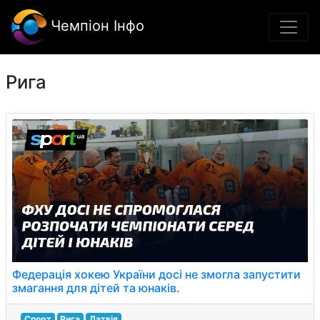
Чемпіон Інфо
Рига
Федерація хокею України досі не змогла запустити
змагання для дітей та юнаків.
Спорт
Рига
Латвія