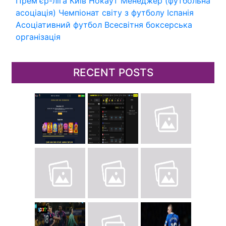
Прем'єр-ліга
Київ
Нокаут
Менеджер (футбольна
асоціація)
Чемпіонат світу з футболу
Іспанія
Асоціативний футбол
Всесвітня боксерська
організація
RECENT POSTS