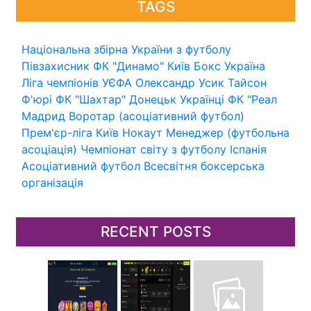
TAGS
Національна збірна України з футболу
Півзахисник
ФК "Динамо" Київ
Бокс
Україна
Ліга чемпіонів УЄФА
Олександр Усик
Тайсон
Ф'юрі
ФК "Шахтар" Донецьк
Українці
ФК "Реал
Мадрид
Воротар (асоціативний футбол)
Прем'єр-ліга
Київ
Нокаут
Менеджер (футбольна
асоціація)
Чемпіонат світу з футболу
Іспанія
Асоціативний футбол
Всесвітня боксерська
організація
RECENT POSTS