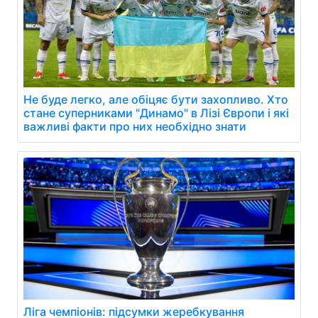
Не буде легко, але обіцяє бути захопливо. Хто
стане суперниками "Динамо" в Лізі Європи і які
важливі факти про них необхідно знати
Ліга чемпіонів: підсумки жеребкування