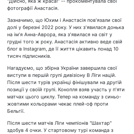
"Дійсно, яка ж краса!" -- прокоментувала свої
фотографії Анастасія.
Зазначимо, що Юхим і Анастасія пов'язали свої
долі у березні 2022 року. У них з'явилася донька
на ім'я Анна-Аврора, яка з'явилася на світ у
грудні того ж року. Анастасія активно веде свій
блог в Instagram, де її життя цікавить понад 10
тисяч підписників.
Нагадуємо, що збірна України завершила свої
виступи в першій групі дивізіону B Ліги націй.
Після шести турів українці фінішували на другій
позиції у своїй групі. Конопля взяв участь у п'яти
матчах цього циклу. Тепер на команду з синьо-
жовтими кольорами чекає плей-оф проти
Бельгії.
Після шести матчів Ліги чемпіонів "Шахтар"
здобув 4 очки. У стартовому турі команда з