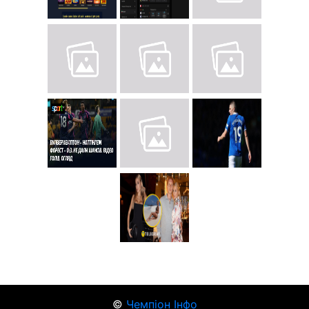
©
Чемпіон Інфо