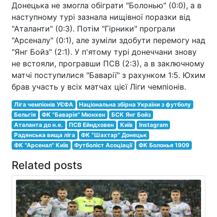
Донецька не змогла обіграти "Болонью" (0:0), а в
наступному турі зазнала нищівної поразки від
"Аталанти" (0:3). Потім "Гірники" програли
"Арсеналу" (0:1), але зуміли здобути перемогу над
"Янг Бойз" (2:1). У п'ятому турі донеччани знову
не встояли, програвши ПСВ (2:3), а в заключному
матчі поступилися "Баварії" з рахунком 1:5. Юхим
брав участь у всіх матчах цієї Ліги чемпіонів.
Ліга чемпіонів УЄФА
Національна збірна України з футболу
Бельгія
ФК "Баварія" Мюнхен
БСК Янг Бойз
Аталанта до н.е.
ПСВ Ейндховен
Київ
Instagram
Радянська вища ліга
ФК "Шахтар" Донецьк
ФК "Арсенал" Київ
Футболіст Асоціації
ФК Болонья 1909
Related posts