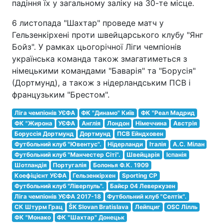
падіння їх у загальному заліку на 30-те місце.
6 листопада "Шахтар" проведе матч у
Гельзенкірхені проти швейцарського клубу "Янг
Бойз". У рамках цьогорічної Ліги чемпіонів
українська команда також змагатиметься з
німецькими командами "Баварія" та "Борусія"
(Дортмунд), а також з нідерландським ПСВ і
французьким "Брестом".
Ліга чемпіонів УЄФА
ФК "Динамо" Київ
ФК "Реал Мадрид
ФК "Жирона
УЄФА
Англія
Лондон
Німеччина
Австрія
Боруссія Дортмунд
Дортмунд
ПСВ Ейндховен
Футбольний клуб "Ювентус".
Нідерланди
Італія
A.C. Мілан
Футбольний клуб "Манчестер Сіті".
Швейцарія
Іспанія
Шотландія
Португалія
Болонья Ф.К. 1909
Коефіцієнт УЄФА
Гельзенкірхен
Sporting CP
Футбольний клуб "Ліверпуль".
Байєр 04 Леверкузен
Ліга чемпіонів УЄФА 2017-18
Футбольний клуб "Селтік".
СК Штурм Грац
ŠK Slovan Bratislava
Лейпциг
OSC Лілль
ФК "Монако
ФК "Шахтар" Донецьк