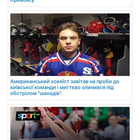
Американський хокеїст завітав на проби до
київської команди і миттєво опинився під
обстрілом "шахедів".