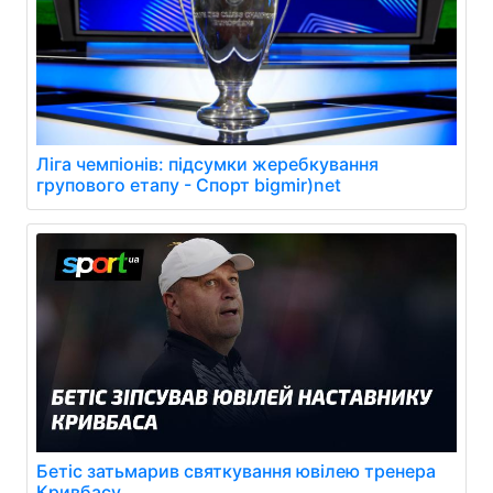
Ліга чемпіонів: підсумки жеребкування
групового етапу - Спорт bigmir)net
Бетіс затьмарив святкування ювілею тренера
Кривбасу