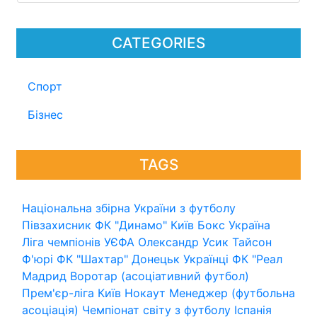
CATEGORIES
Спорт
Бізнес
TAGS
Національна збірна України з футболу
Півзахисник
ФК "Динамо" Київ
Бокс
Україна
Ліга чемпіонів УЄФА
Олександр Усик
Тайсон
Ф'юрі
ФК "Шахтар" Донецьк
Українці
ФК "Реал
Мадрид
Воротар (асоціативний футбол)
Прем'єр-ліга
Київ
Нокаут
Менеджер (футбольна
асоціація)
Чемпіонат світу з футболу
Іспанія