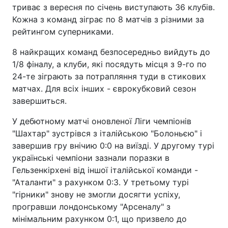
триває з вересня по січень виступають 36 клубів.
Кожна з команд зіграє по 8 матчів з різними за
рейтингом суперниками.
8 найкращих команд безпосередньо вийдуть до
1/8 фіналу, а клуби, які посядуть місця з 9-го по
24-те зіграють за потрапляння туди в стикових
матчах. Для всіх інших - єврокубковий сезон
завершиться.
У дебютному матчі оновленої Ліги чемпіонів
"Шахтар" зустрівся з італійською "Болоньєю" і
завершив гру внічию 0:0 на виїзді. У другому турі
українські чемпіони зазнали поразки в
Гельзенкірхені від іншої італійської команди -
"Аталанти" з рахунком 0:3. У третьому турі
"гірники" знову не змогли досягти успіху,
програвши лондонському "Арсеналу" з
мінімальним рахунком 0:1, що призвело до