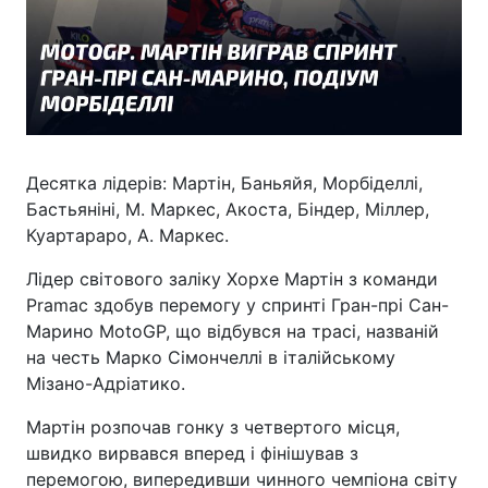
Десятка лідерів: Мартін, Баньяйя, Морбіделлі,
Бастьяніні, М. Маркес, Акоста, Біндер, Міллер,
Куартараро, А. Маркес.
Лідер світового заліку Хорхе Мартін з команди
Pramac здобув перемогу у спринті Гран-прі Сан-
Марино MotoGP, що відбувся на трасі, названій
на честь Марко Сімончеллі в італійському
Мізано-Адріатико.
Мартін розпочав гонку з четвертого місця,
швидко вирвався вперед і фінішував з
перемогою, випередивши чинного чемпіона світу