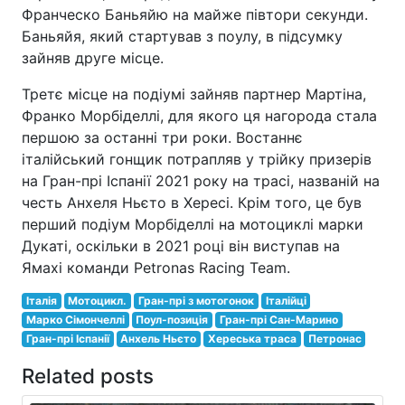
Франческо Баньяйю на майже півтори секунди.
Баньяйя, який стартував з поулу, в підсумку
зайняв друге місце.
Третє місце на подіумі зайняв партнер Мартіна,
Франко Морбіделлі, для якого ця нагорода стала
першою за останні три роки. Востаннє
італійський гонщик потрапляв у трійку призерів
на Гран-прі Іспанії 2021 року на трасі, названій на
честь Анхеля Ньєто в Хересі. Крім того, це був
перший подіум Морбіделлі на мотоциклі марки
Дукаті, оскільки в 2021 році він виступав на
Ямахі команди Petronas Racing Team.
Італія
Мотоцикл.
Гран-прі з мотогонок
Італійці
Марко Сімончеллі
Поул-позиція
Гран-прі Сан-Марино
Гран-прі Іспанії
Анхель Ньєто
Хереська траса
Петронас
Related posts