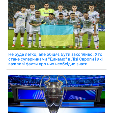
Не буде легко, але обіцяє бути захопливо. Хто
стане суперниками "Динамо" в Лізі Європи і які
важливі факти про них необхідно знати