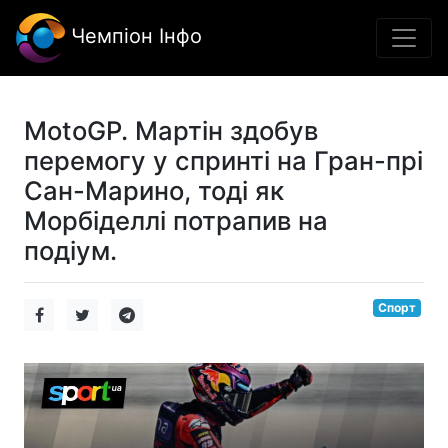
Чемпіон Інфо
MotoGP. Мартін здобув
перемогу у спринті на Гран-прі
Сан-Марино, тоді як
Морбіделлі потрапив на
подіум.
Спорт