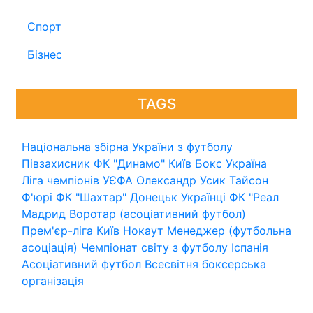
Спорт
Бізнес
TAGS
Національна збірна України з футболу
Півзахисник
ФК "Динамо" Київ
Бокс
Україна
Ліга чемпіонів УЄФА
Олександр Усик
Тайсон
Ф'юрі
ФК "Шахтар" Донецьк
Українці
ФК "Реал
Мадрид
Воротар (асоціативний футбол)
Прем'єр-ліга
Київ
Нокаут
Менеджер (футбольна
асоціація)
Чемпіонат світу з футболу
Іспанія
Асоціативний футбол
Всесвітня боксерська
організація