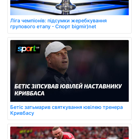
Ліга чемпіонів: підсумки жеребкування
групового етапу - Спорт bigmir)net
Бетіс затьмарив святкування ювілею тренера
Кривбасу