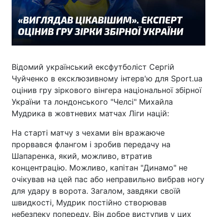
Відомий український ексфутболіст Сергій
Чуйченко в ексклюзивному інтерв'ю для Sport.ua
оцінив гру зіркового вінгера національної збірної
України та лондонського "Челсі" Михайла
Мудрика в жовтневих матчах Ліги націй:
На старті матчу з чехами він вражаюче
прорвався флангом і зробив передачу на
Шапаренка, який, можливо, втратив
концентрацію. Можливо, капітан "Динамо" не
очікував на цей пас або неправильно вибрав ногу
для удару в ворота. Загалом, завдяки своїй
швидкості, Мудрик постійно створював
небезпеку попереду. Він добре виступив у цих