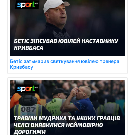
Бетіс затьмарив святкування ювілею тренера
Кривбасу