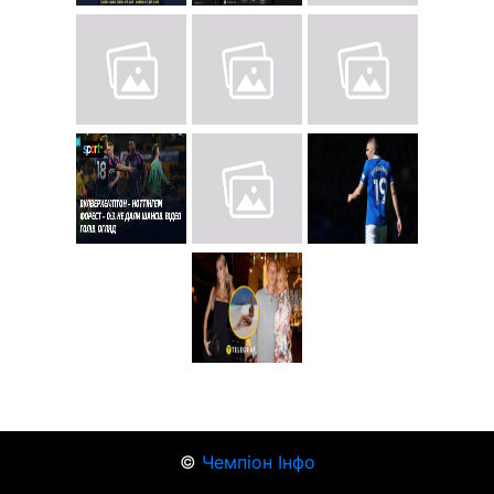
©
Чемпіон Інфо