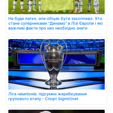
Не буде легко, але обіцяє бути захопливо. Хто
стане суперниками "Динамо" в Лізі Європи і які
важливі факти про них необхідно знати
Ліга чемпіонів: підсумки жеребкування
групового етапу - Спорт bigmir)net