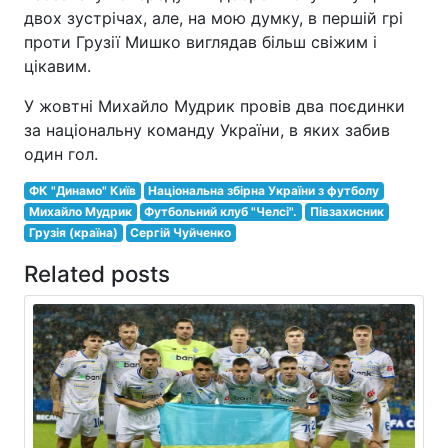
двох зустрічах, але, на мою думку, в першій грі
проти Грузії Мишко виглядав більш свіжим і
цікавим.
У жовтні Михайло Мудрик провів два поєдинки
за національну команду України, в яких забив
один гол.
ФК "Динамо" Київ
Національна збірна України з футболу
Михайло Мудрик
Футбольний клуб "Челсі".
Півзахисник
Грузія (країна)
Сергій Чуйченко
Related posts