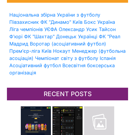
Національна збірна України з футболу
Півзахисник
ФК "Динамо" Київ
Бокс
Україна
Ліга чемпіонів УЄФА
Олександр Усик
Тайсон
Ф'юрі
ФК "Шахтар" Донецьк
Українці
ФК "Реал
Мадрид
Воротар (асоціативний футбол)
Прем'єр-ліга
Київ
Нокаут
Менеджер (футбольна
асоціація)
Чемпіонат світу з футболу
Іспанія
Асоціативний футбол
Всесвітня боксерська
організація
RECENT POSTS