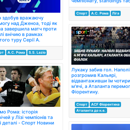
чемпіонату, standings та
Спорт
А.С. Рома
Ліга
о здобув вражаючу
могу над Дженоа, тоді як
а завершила матч проти
лі внічию в рамках
того туру Серії А.
рт
А.С. Рома
S.S. Lazio
Лукаку забив гол. Наполі
розгромив Кальярі,
відвантаживши їм чотир
м'ячі, а Аталанта перемо
Фіорентину.
Спорт
ACF Фіорентина
Аталанта до н.е.
мо Рома: історія
ічей у Лізі чемпіонів та
і деталі - Спорт Новини