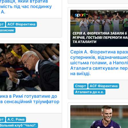
 гравця, який втратив
мість під час поєдинку
 А.
рт
ACF Фіорентина
захисник
Серія A. Фіорентина вра
суперників, відзначивши
шістьма голами, а Наполі
Аталанта святкували пе
на виїзді.
Спорт
ACF Фіорентина
Аталанта до н.е.
ика в Римі готуватиме до
ів сенсаційний тріумфатор
рт
А.С. Рома
больний клуб "Челсі".