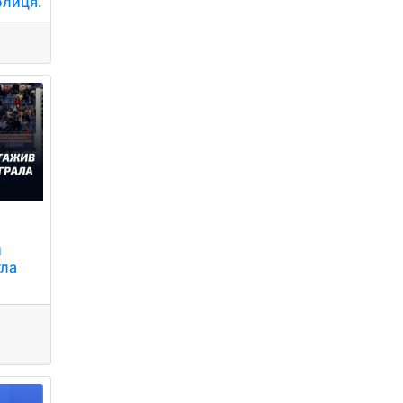
блиця.
и
гла