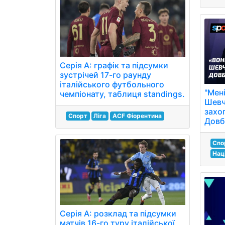
Серія А: графік та підсумки
зустрічей 17-го раунду
італійського футбольного
"Мені
чемпіонату, таблиця standings.
Шевч
захо
Спорт
Ліга
ACF Фіорентина
Довби
Спо
Наці
Серія А: розклад та підсумки
матчів 16-го туру італійської