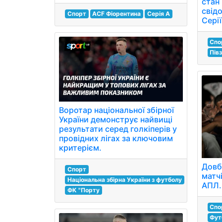
стан
свідо
Спорт
ACF Фіорентина
Серія A
Серії
Спо
Пів
Воротар національної збірної
України демонструє найвищі
результати серед голкіперів у
провідних лігах за ключовим
критерієм.
Довб
Спорт
матч
Національна збірна України з футболу
АПЛ.
ФК "Порту
Спо
Фут