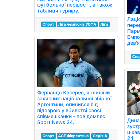
футбольної першості, а також
таблиця турніру.
Лаці
Спорт
Ліга чемпіонів УЄФА
Ліга
пере
Парм
Емпо
дев'я
Спо
Фернандо Касерес, колишній
захисник національної збірної
Аргентини, опинився під
підозрою у вбивстві своєї
співмешканки - повідомляє
Дина
Sport News 24.
зустр
цікав
Спорт
ACF Фіорентина
Серія A
24