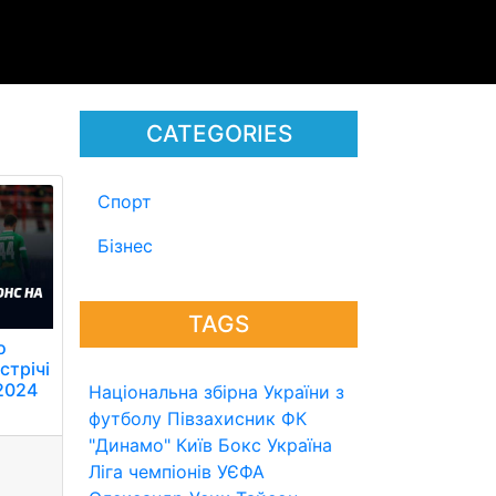
CATEGORIES
Спорт
Бізнес
TAGS
о
стрічі
 2024
Національна збірна України з
футболу
Півзахисник
ФК
"Динамо" Київ
Бокс
Україна
Ліга чемпіонів УЄФА