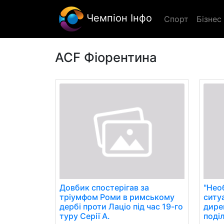
Чемпіон Інфо
Спорт
Бізнес
ACF Фіорентина
Довбик спостерігав за
"Нео
тріумфом Роми в римському
ситу
дербі проти Лаціо під час 19-го
дире
туру Серії А.
поді