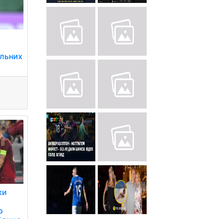
альних
ки
о