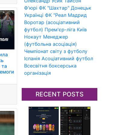
Олександр Усик
Тайсон
Ф'юрі
ФК "Шахтар" Донецьк
Українці
ФК "Реал Мадрид
Воротар (асоціативний
футбол)
Прем'єр-ліга
Київ
Нокаут
Менеджер
(футбольна асоціація)
Чемпіонат світу з футболу
зила
Іспанія
Асоціативний футбол
сь
Всесвітня боксерська
 та
ремоги
організація
RECENT POSTS