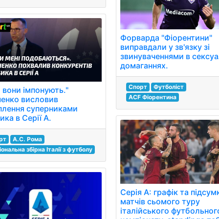
Форварда "Фіорентини"
виправдали у зв'язку зі
звинуваченнями в сексу
домаганнях.
Спорт
Футболіст
 вони імпонують."
ACF Фіорентина
енко висловив
плення суперниками
ка в Серії А.
рт
А.С. Рома
ональна збірна Італії з футболу
Серія А: графік та підсум
матчів сьомого туру
італійського футбольног