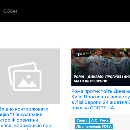
GGbet
Рома протистоїть Динам
Київ: Прогноз та анонс зу
в Лізі Європи 24 жовтня
року на СПОРТ.UA.
бхідно контролювати
ацію." Генеральний
ктор Фіорентини
Спорт
А.С. Рома
лився інформацією про
Ліга чемпіонів УЄФА