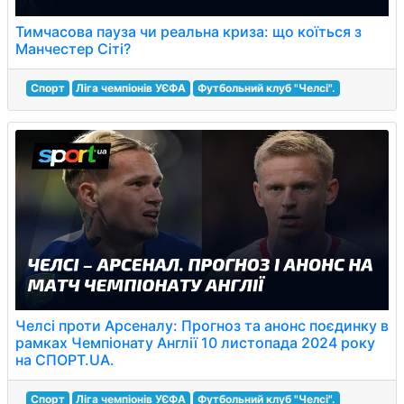
Тимчасова пауза чи реальна криза: що коїться з
Манчестер Сіті?
Спорт
Ліга чемпіонів УЄФА
Футбольний клуб "Челсі".
Челсі проти Арсеналу: Прогноз та анонс поєдинку в
рамках Чемпіонату Англії 10 листопада 2024 року
на СПОРТ.UA.
Спорт
Ліга чемпіонів УЄФА
Футбольний клуб "Челсі".