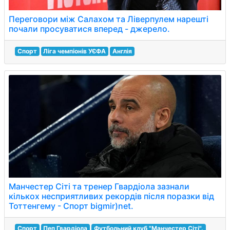
Переговори між Салахом та Ліверпулем нарешті
почали просуватися вперед - джерело.
Спорт
Ліга чемпіонів УЄФА
Англія
Манчестер Сіті та тренер Гвардіола зазнали
кількох несприятливих рекордів після поразки від
Тоттенгему - Спорт bigmir)net.
Спорт
Пеп Гвардіола
Футбольний клуб "Манчестер Сіті".