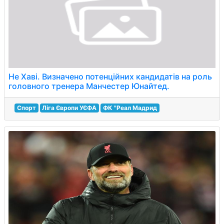
Не Хаві. Визначено потенційних кандидатів на роль
головного тренера Манчестер Юнайтед.
Спорт
Ліга Європи УЄФА
ФК "Реал Мадрид