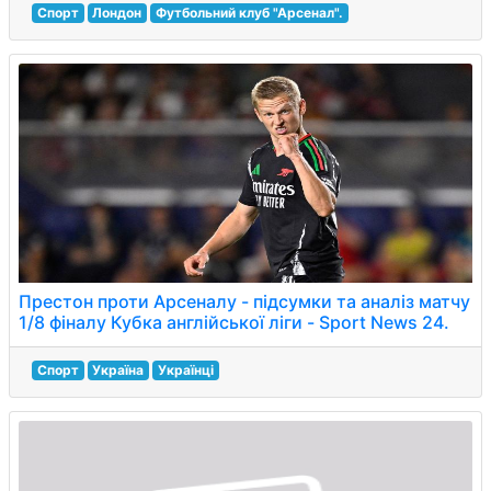
Спорт
Лондон
Футбольний клуб "Арсенал".
Престон проти Арсеналу - підсумки та аналіз матчу
1/8 фіналу Кубка англійської ліги - Sport News 24.
Спорт
Україна
Українці