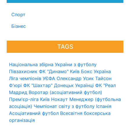
Спорт
Бізнес
TAGS
Національна збірна України з футболу
Півзахисник
ФК "Динамо" Київ
Бокс
Україна
Ліга чемпіонів УЄФА
Олександр Усик
Тайсон
Ф'юрі
ФК "Шахтар" Донецьк
Українці
ФК "Реал
Мадрид
Воротар (асоціативний футбол)
Прем'єр-ліга
Київ
Нокаут
Менеджер (футбольна
асоціація)
Чемпіонат світу з футболу
Іспанія
Асоціативний футбол
Всесвітня боксерська
організація