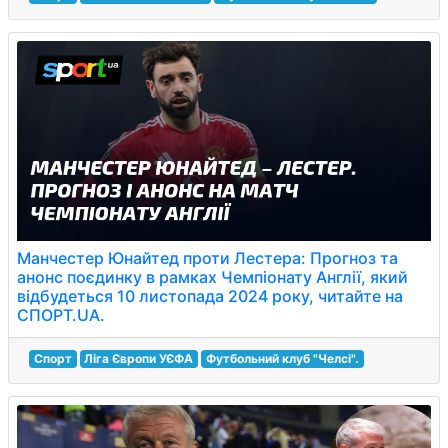
Манчестер Юнайтед проти Лестера: Прогноз та
анонс поєдинку в рамках Чемпіонату Англії, який
відбудеться 10 листопада 2024 року, читайте на
СПОРТ.UA.
Спорт
Ліга Європи УЄФА
Футбольний клуб "Челсі".