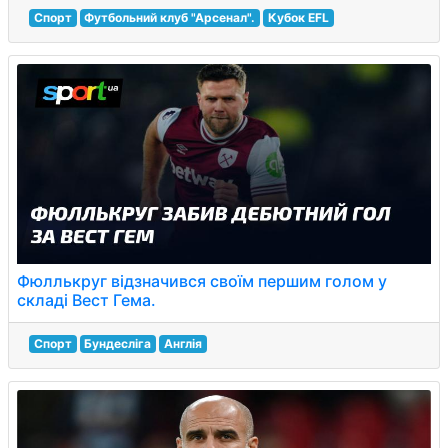
Спорт
Футбольний клуб "Арсенал".
Кубок EFL
Фюллькруг відзначився своїм першим голом у
складі Вест Гема.
Спорт
Бундесліга
Англія