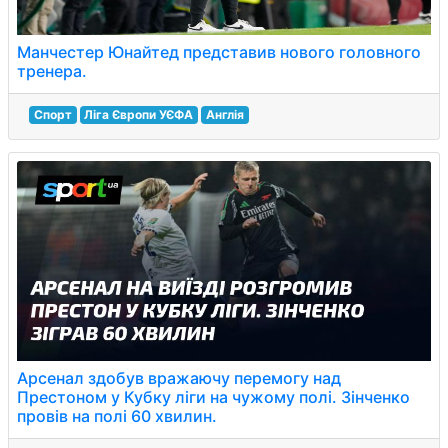
Манчестер Юнайтед представив нового головного
тренера.
Спорт
Ліга Європи УЄФА
Англія
Арсенал здобув вражаючу перемогу над
Престоном у Кубку ліги на чужому полі. Зінченко
провів на полі 60 хвилин.