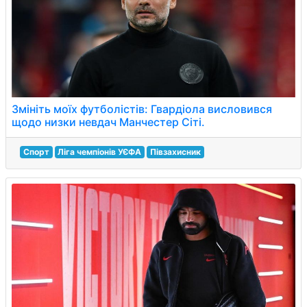
Змініть моїх футболістів: Гвардіола висловився
щодо низки невдач Манчестер Сіті.
Спорт
Ліга чемпіонів УЄФА
Півзахисник