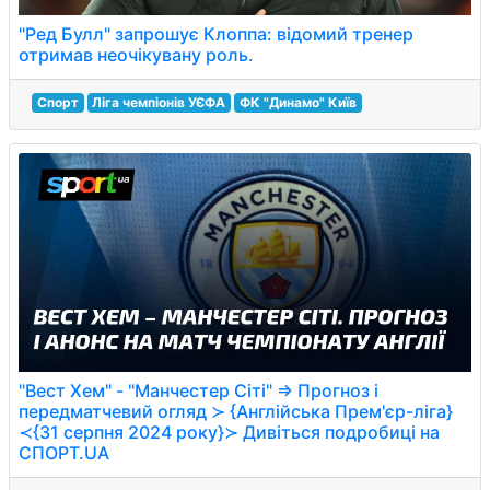
"Ред Булл" запрошує Клоппа: відомий тренер
отримав неочікувану роль.
Спорт
Ліга чемпіонів УЄФА
ФК "Динамо" Київ
"Вест Хем" - "Манчестер Сіті" ⇒ Прогноз і
передматчевий огляд ≻ {Англійська Прем'єр-ліга}
≺{31 серпня 2024 року}≻ Дивіться подробиці на
СПОРТ.UA