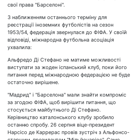
свої права "Барселоні".
З наближенням останнього терміну для
реєстрації іноземних футболістів на сезон
1953/54, федерація звернулася до ФІФА. У своїй
відповіді, міжнародна футбольна асоціація
ухвалила:
Альфредо Ді Стефано не матиме можливості
виступати за жоден іспанський клуб, поки його
питання перед міжнародною федерацією не буде
остаточно вирішене.
"Мадрид" і "Барселона" мали знайти компроміс
за згодою ФІФА, щоб вирішити питання, що
стосується майбутнього Ді Стефано.
Керівництво каталонського клубу зробило
останню спробу. 26 серпня віце-президент
Нарсісо де Каррерас провів зустріч з Альфонсо-
старшим, президентом "Мільйонаріос". Саме