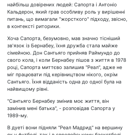
найбільш довірених людей: Сапорта і Антоніо
Кальдерон, який грав особливу роль у вирішенні
питань, що вимагали "жорсткого" підходу, звісно,
в контексті риторики.
Хоча Сапорта, безумовно, мав значно тісніший
зв'язок із Бернабеу, їхня дружба стала майже
сімейною. Дон Сантьяго прийняв Раймундо до
свого кола, і коли Бернабеу пішов з життя в 1978
році, Сапорта миттєво залишив "Реал", адже не
міг працювати під керівництвом нікого, окрім
Сантьяго. Їхня відданість одна до одної була на
найвищому рівні.
"Сантьяго Бернабеу змінив моє життя, він
замінив мені батька", - розповідав Сапорта у
1989-му.
В дуеті вони підняли "Реал Мадрид" на вершину
як у футболі, так і в європейському баскетболі.