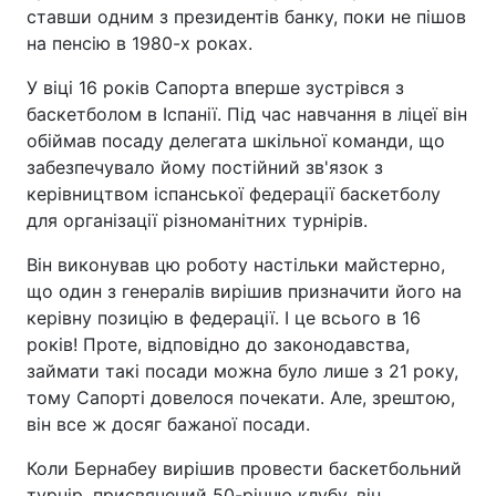
ставши одним з президентів банку, поки не пішов
на пенсію в 1980-х роках.
У віці 16 років Сапорта вперше зустрівся з
баскетболом в Іспанії. Під час навчання в ліцеї він
обіймав посаду делегата шкільної команди, що
забезпечувало йому постійний зв'язок з
керівництвом іспанської федерації баскетболу
для організації різноманітних турнірів.
Він виконував цю роботу настільки майстерно,
що один з генералів вирішив призначити його на
керівну позицію в федерації. І це всього в 16
років! Проте, відповідно до законодавства,
займати такі посади можна було лише з 21 року,
тому Сапорті довелося почекати. Але, зрештою,
він все ж досяг бажаної посади.
Коли Бернабеу вирішив провести баскетбольний
турнір, присвячений 50-річчю клубу, він