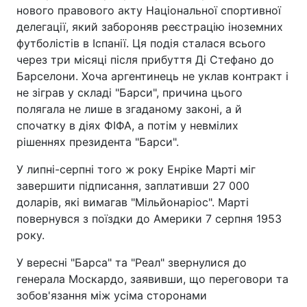
нового правового акту Національної спортивної
делегації, який забороняв реєстрацію іноземних
футболістів в Іспанії. Ця подія сталася всього
через три місяці після прибуття Ді Стефано до
Барселони. Хоча аргентинець не уклав контракт і
не зіграв у складі "Барси", причина цього
полягала не лише в згаданому законі, а й
спочатку в діях ФІФА, а потім у невмілих
рішеннях президента "Барси".
У липні-серпні того ж року Енріке Марті міг
завершити підписання, заплативши 27 000
доларів, які вимагав "Мільйонаріос". Марті
повернувся з поїздки до Америки 7 серпня 1953
року.
У вересні "Барса" та "Реал" звернулися до
генерала Москардо, заявивши, що переговори та
зобов'язання між усіма сторонами