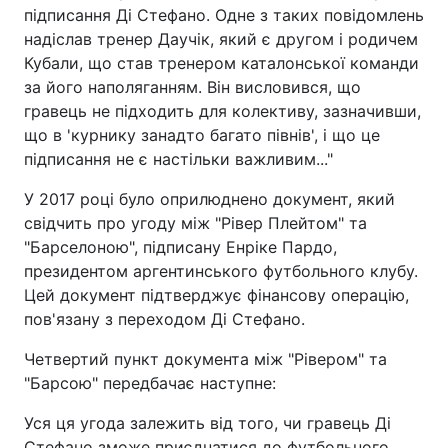
підписання Ді Стефано. Одне з таких повідомлень
надіслав тренер Даучік, який є другом і родичем
Кубали, що став тренером каталонської команди
за його наполяганням. Він висловився, що
гравець не підходить для колективу, зазначивши,
що в 'курнику занадто багато півнів', і що це
підписання не є настільки важливим..."
У 2017 році було оприлюднено документ, який
свідчить про угоду між "Рівер Плейтом" та
"Барселоною", підписану Енріке Пардо,
президентом аргентинського футбольного клубу.
Цей документ підтверджує фінансову операцію,
пов'язану з переходом Ді Стефано.
Четвертий пункт документа між "Рівером" та
"Барсою" передбачає наступне:
Уся ця угода залежить від того, чи гравець Ді
Стефано зможе приєднатися до футбольного