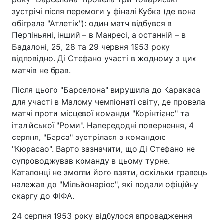
зустрічі після перемоги у фіналі Кубка (де вона
обіграла "Атлетік"): один матч відбувся в
Перпіньяні, інший – в Манресі, а останній – в
Бадалоні, 25, 28 та 29 червня 1953 року
відповідно. Ді Стефано участі в жодному з цих
матчів не брав.
Після цього "Барселона" вирушила до Каракаса
для участі в Малому чемпіонаті світу, де провела
матчі проти місцевої команди "Корінтіанс" та
італійської "Роми". Напередодні повернення, 4
серпня, "Барса" зустрілася з командою
"Кюрасао". Варто зазначити, що Ді Стефано не
супроводжував команду в цьому турне.
Каталонці не змогли його взяти, оскільки гравець
належав до "Мільйонаріос", які подали офіційну
скаргу до ФІФА.
24 серпня 1953 року відбулося впровадження