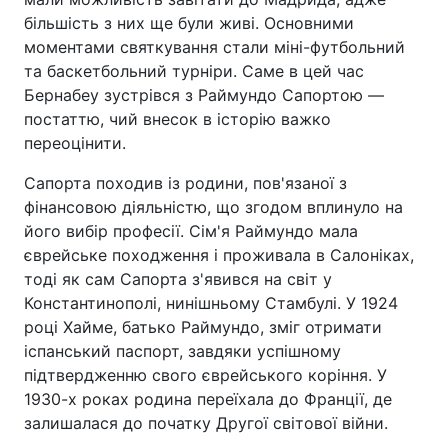
більшість з них ще були живі. Основними
моментами святкування стали міні-футбольний
та баскетбольний турніри. Саме в цей час
Бернабеу зустрівся з Раймундо Сапортою —
постаттю, чий внесок в історію важко
переоцінити.
Сапорта походив із родини, пов'язаної з
фінансовою діяльністю, що згодом вплинуло на
його вибір професії. Сім'я Раймундо мала
єврейське походження і проживала в Салоніках,
тоді як сам Сапорта з'явився на світ у
Константинополі, нинішньому Стамбулі. У 1924
році Хайме, батько Раймундо, зміг отримати
іспанський паспорт, завдяки успішному
підтвердженню свого єврейського коріння. У
1930-х роках родина переїхала до Франції, де
залишалася до початку Другої світової війни.