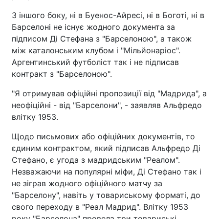
З іншого боку, ні в Буенос-Айресі, ні в Боготі, ні в
Барселоні не існує жодного документа за
підписом Ді Стефана з "Барселоною", а також
між каталонським клубом і "Мільйонаріос".
Аргентинський футболіст так і не підписав
контракт з "Барселоною".
"Я отримував офіційні пропозиції від "Мадрида", а
неофіційні - від "Барселони", - заявляв Альфредо
влітку 1953.
Щодо письмових або офіційних документів, то
єдиним контрактом, який підписав Альфредо Ді
Стефано, є угода з мадридським "Реалом".
Незважаючи на популярні міфи, Ді Стефано так і
не зіграв жодного офіційного матчу за
"Барселону", навіть у товариському форматі, до
свого переходу в "Реал Мадрид". Влітку 1953
року "Барселона" провела три товариські