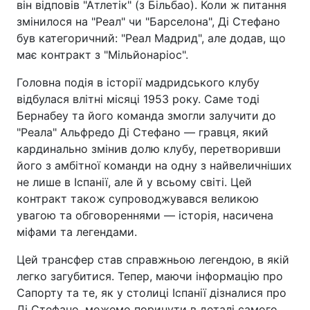
він відповів "Атлетік" (з Більбао). Коли ж питання
змінилося на "Реал" чи "Барселона", Ді Стефано
був категоричний: "Реал Мадрид", але додав, що
має контракт з "Мільйонаріос".
Головна подія в історії мадридського клубу
відбулася влітні місяці 1953 року. Саме тоді
Бернабеу та його команда змогли залучити до
"Реала" Альфредо Ді Стефано — гравця, який
кардинально змінив долю клубу, перетворивши
його з амбітної команди на одну з найвеличніших
не лише в Іспанії, але й у всьому світі. Цей
контракт також супроводжувався великою
увагою та обговореннями — історія, насичена
міфами та легендами.
Цей трансфер став справжньою легендою, в якій
легко загубитися. Тепер, маючи інформацію про
Сапорту та те, як у столиці Іспанії дізналися про
Ді Стефано, можемо поринути в деталі самого