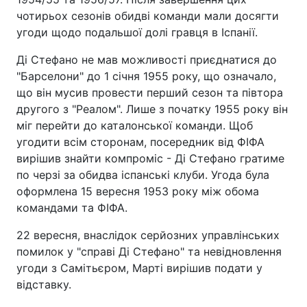
чотирьох сезонів обидві команди мали досягти
угоди щодо подальшої долі гравця в Іспанії.
Ді Стефано не мав можливості приєднатися до
"Барселони" до 1 січня 1955 року, що означало,
що він мусив провести перший сезон та півтора
другого з "Реалом". Лише з початку 1955 року він
міг перейти до каталонської команди. Щоб
угодити всім сторонам, посередник від ФІФА
вирішив знайти компроміс - Ді Стефано гратиме
по черзі за обидва іспанські клуби. Угода була
оформлена 15 вересня 1953 року між обома
командами та ФІФА.
22 вересня, внаслідок серйозних управлінських
помилок у "справі Ді Стефано" та невідновлення
угоди з Самітьєром, Марті вирішив подати у
відставку.