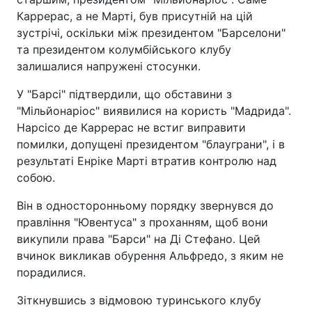
Каррерас, а не Марті, був присутній на цій
зустрічі, оскільки між президентом "Барселони"
та президентом колумбійського клубу
залишалися напружені стосунки.
У "Барсі" підтвердили, що обставини з
"Мільйонаріос" виявилися на користь "Мадрида".
Нарсісо де Каррерас не встиг виправити
помилки, допущені президентом "блауграни", і в
результаті Енріке Марті втратив контролю над
собою.
Він в односторонньому порядку звернувся до
правління "Ювентуса" з проханням, щоб вони
викупили права "Барси" на Ді Стефано. Цей
вчинок викликав обурення Альфредо, з яким не
порадилися.
Зіткнувшись з відмовою туринського клубу