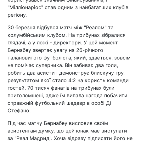
"Мілліонаріос" став одним з найбагатших клубів
регіону.
30 березня відбувся матч між "Реалом" та
колумбійським клубом. На трибунах зібралися
глядачі, а у ложі - директори. У цей момент
Бернабеу звертає увагу на 26-річного
талановитого футболіста, який, здається, зовсім
не помічає суперника. Він забиває два голи,
робить два асисти і демонструє блискучу гру,
результатом якої стало 4:2 на користь команди
гостей. 70 тисяч фанатів на трибунах були
приголомшені, адже їм випала нагода побачити
справжній футбольний шедевр в особі Ді
Стефано.
Під час матчу Бернабеу висловив своїм
асистентам думку, що цей юнак має виступати
за "Реал Мадрид". Хоча відразу підписати його не