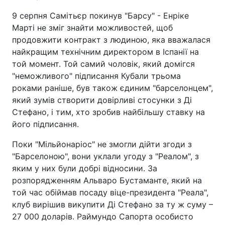
9 серпня Самітьєр покинув "Барсу" - Енріке
Марті не зміг знайти можливостей, щоб
продовжити контракт з людиною, яка вважалася
найкращим технічним директором в Іспанії на
той момент. Той самий чоловік, який домігся
"неможливого" підписання Кубали трьома
роками раніше, був також єдиним "барселонцем",
який зумів створити довірливі стосунки з Ді
Стефано, і тим, хто зробив найбільшу ставку на
його підписання.
Поки "Мільйонаріос" не змогли дійти згоди з
"Барселоною", вони уклали угоду з "Реалом", з
яким у них були добрі відносини. За
розпорядженням Альваро Бустаманте, який на
той час обіймав посаду віце-президента "Реала",
клуб вирішив викупити Ді Стефано за ту ж суму –
27 000 доларів. Раймундо Сапорта особисто