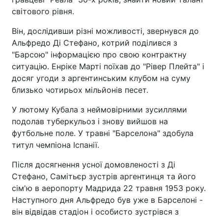
світового рівня.
Він, дослідивши різні можливості, звернувся до
Альфредо Ді Стефано, котрий поділився з
"Барсою" інформацією про свою контрактну
ситуацію. Енріке Марті поїхав до "Рівер Плейта" і
досяг угоди з аргентинським клубом на суму
близько чотирьох мільйонів песет.
У лютому Кубала з неймовірними зусиллями
подолав туберкульоз і знову вийшов на
футбольне поле. У травні "Барселона" здобула
титул чемпіона Іспанії.
Після досягнення усної домовленості з Ді
Стефано, Самітьєр зустрів аргентинця та його
сім'ю в аеропорту Мадрида 22 травня 1953 року.
Наступного дня Альфредо був уже в Барселоні -
він відвідав стадіон і особисто зустрівся з