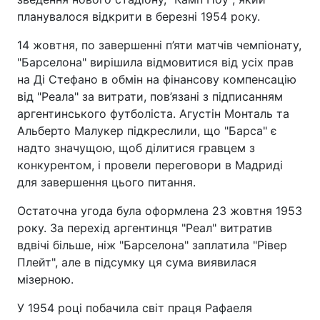
планувалося відкрити в березні 1954 року.
14 жовтня, по завершенні п’яти матчів чемпіонату,
"Барселона" вирішила відмовитися від усіх прав
на Ді Стефано в обмін на фінансову компенсацію
від "Реала" за витрати, пов’язані з підписанням
аргентинського футболіста. Агустін Монталь та
Альберто Малукер підкреслили, що "Барса" є
надто значущою, щоб ділитися гравцем з
конкурентом, і провели переговори в Мадриді
для завершення цього питання.
Остаточна угода була оформлена 23 жовтня 1953
року. За перехід аргентинця "Реал" витратив
вдвічі більше, ніж "Барселона" заплатила "Рівер
Плейт", але в підсумку ця сума виявилася
мізерною.
У 1954 році побачила світ праця Рафаеля