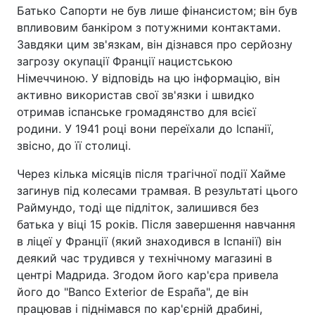
Батько Сапорти не був лише фінансистом; він був
впливовим банкіром з потужними контактами.
Завдяки цим зв'язкам, він дізнався про серйозну
загрозу окупації Франції нацистською
Німеччиною. У відповідь на цю інформацію, він
активно використав свої зв'язки і швидко
отримав іспанське громадянство для всієї
родини. У 1941 році вони переїхали до Іспанії,
звісно, до її столиці.
Через кілька місяців після трагічної події Хайме
загинув під колесами трамвая. В результаті цього
Раймундо, тоді ще підліток, залишився без
батька у віці 15 років. Після завершення навчання
в ліцеї у Франції (який знаходився в Іспанії) він
деякий час трудився у технічному магазині в
центрі Мадрида. Згодом його кар'єра привела
його до "Banco Exterior de España", де він
працював і піднімався по кар'єрній драбині,