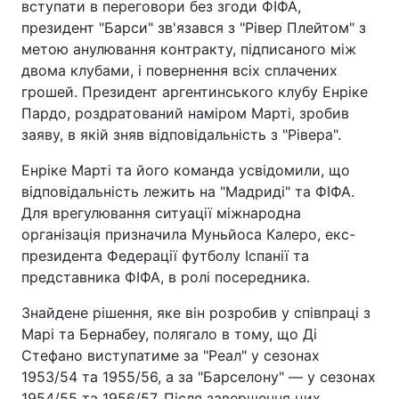
вступати в переговори без згоди ФІФА,
президент "Барси" зв'язався з "Рівер Плейтом" з
метою анулювання контракту, підписаного між
двома клубами, і повернення всіх сплачених
грошей. Президент аргентинського клубу Енріке
Пардо, роздратований наміром Марті, зробив
заяву, в якій зняв відповідальність з "Рівера".
Енріке Марті та його команда усвідомили, що
відповідальність лежить на "Мадриді" та ФІФА.
Для врегулювання ситуації міжнародна
організація призначила Муньйоса Калеро, екс-
президента Федерації футболу Іспанії та
представника ФІФА, в ролі посередника.
Знайдене рішення, яке він розробив у співпраці з
Марі та Бернабеу, полягало в тому, що Ді
Стефано виступатиме за "Реал" у сезонах
1953/54 та 1955/56, а за "Барселону" — у сезонах
1954/55 та 1956/57. Після завершення цих