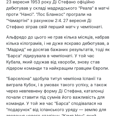
23 вересня 1953 року Ді Стефано офіційно
дебютував у складі мадридського "Реала" в матчі
проти "Нансі". "Лос Бланкос" програли на
"Чамартіні" з рахунком 2:4. 27 вересня Ді
Стефано зіграв свій перший матч у чемпіонаті.
Альфредо до цього не грав кілька місяців, набрав
кілька кілограмів, і не дуже яскраво дебютував, а
"Мадрид" не досягав бажаних результатів, тоді як
"Барса" лідирувала в чемпіонаті. У той час
Кубала, який одужав від хвороби, знову став
лідером команди та найкращим гравцем Європи.
"Барселона" здобула титул чемпіона Іспанії та
виграла Кубок, і в умовах такого успіху, а також
через невпевнену форму Ді Стефана, каталонці
почали ставити під сумнів його важливість для
команди. У той же час "Барса" сподівалася на
"подарунок" від іспанського уряду — землю для
зведення нового стадіону, "Камп Ноу", який