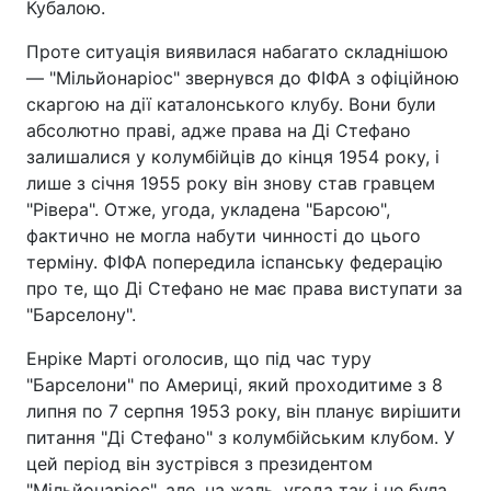
Кубалою.
Проте ситуація виявилася набагато складнішою
— "Мільйонаріос" звернувся до ФІФА з офіційною
скаргою на дії каталонського клубу. Вони були
абсолютно праві, адже права на Ді Стефано
залишалися у колумбійців до кінця 1954 року, і
лише з січня 1955 року він знову став гравцем
"Рівера". Отже, угода, укладена "Барсою",
фактично не могла набути чинності до цього
терміну. ФІФА попередила іспанську федерацію
про те, що Ді Стефано не має права виступати за
"Барселону".
Енріке Марті оголосив, що під час туру
"Барселони" по Америці, який проходитиме з 8
липня по 7 серпня 1953 року, він планує вирішити
питання "Ді Стефано" з колумбійським клубом. У
цей період він зустрівся з президентом
"Мільйонаріос", але, на жаль, угода так і не була