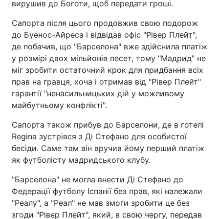
вирушив до Боготи, щоб передати гроші.
Сапорта після цього продовжив свою подорож
до Буенос-Айреса і відвідав офіс "Рівер Плейт",
де побачив, що "Барселона" вже здійснила платіж
у розмірі двох мільйонів песет, тому "Мадрид" не
міг зробити остаточний крок для придбання всіх
прав на гравця, хоча і отримав від "Рівер Плейт"
гарантії "ненасильницьких дій у можливому
майбутньому конфлікті".
Сапорта також прибув до Барселони, де в готелі
Regina зустрівся з Ді Стефано для особистої
бесіди. Саме там він вручив йому перший платіж
як футболісту мадридського клубу.
"Барселона" не могла внести Ді Стефано до
Федерації футболу Іспанії без прав, які належали
"Реалу", а "Реал" не мав змоги зробити це без
згоди "Рівер Плейт", який, в свою чергу, передав