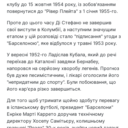
клубу до 15 жовтня 1954 року, із зобов'язанням
повернутися до "Рівер Плейта" з 1 січня 1955-го.
Проте до цього часу Ді Стефано не завершив
свої виступи в Колумбії, а наступним значущим
етапом у цій розповіді стало "підписання" угоди з
"Барселоною", яке відбулося у травні 1953 року.
У вересні 1952-го Ладіслав Кубала, який до речі
переїхав до Каталонії завдяки Бернабеу,
напоровся на серйозну хворобу легенів. Прогноз
був дуже песимістичним, і лікарі оголосили його
"непридатним до спорту". Були побоювання, що
його кар'єра різко завершиться.
Для того щоб утримати щойно здобуту перевагу
в іспанському футболі, президент "Барселони"
Енріке Марті Каррето доручив технічному
директору Хосепу Самітьєру, колишньому
гравцеві "Реала" 30-х років, знайти новий талант