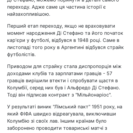
переходу. Адже саме ця частина історії є
найзахопливішою.
Перший етап переходу, якщо не враховувати
момент народження Ді Стефано та його початок
кар'єри у футболі, відбувся в 1948 році. Саме в
листопаді того року в Аргентині відбувся страйк
футболістів.
Приводом для страйку стала диспропорція між
доходами клубів та зарплатами гравців - 57
гравців вирішили втекти і спробувати щастя в
Колумбії, серед них був і Альфредо Ді Стефано.
Тоді він підписав контракт з "Мільйонаріос".
У результаті виник "Лімський пакт" 1951 року, на
який ФІФА швидко відреагувала, виключивши
Колумбію зі своїх лав. Іншим країнам було
заборонено проводити товариські матчі з