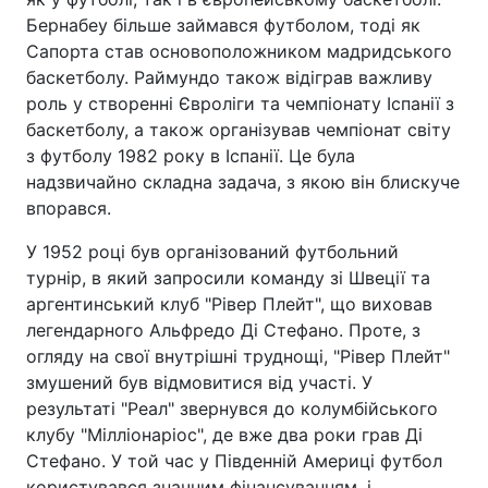
Бернабеу більше займався футболом, тоді як
Сапорта став основоположником мадридського
баскетболу. Раймундо також відіграв важливу
роль у створенні Євроліги та чемпіонату Іспанії з
баскетболу, а також організував чемпіонат світу
з футболу 1982 року в Іспанії. Це була
надзвичайно складна задача, з якою він блискуче
впорався.
У 1952 році був організований футбольний
турнір, в який запросили команду зі Швеції та
аргентинський клуб "Рівер Плейт", що виховав
легендарного Альфредо Ді Стефано. Проте, з
огляду на свої внутрішні труднощі, "Рівер Плейт"
змушений був відмовитися від участі. У
результаті "Реал" звернувся до колумбійського
клубу "Мілліонаріос", де вже два роки грав Ді
Стефано. У той час у Південній Америці футбол
користувався значним фінансуванням, і