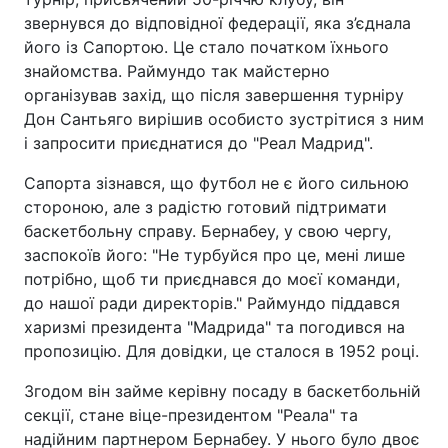
звернувся до відповідної федерації, яка з’єднала
його із Сапортою. Це стало початком їхнього
знайомства. Раймундо так майстерно
організував захід, що після завершення турніру
Дон Сантьяго вирішив особисто зустрітися з ним
і запросити приєднатися до "Реал Мадрид".
Сапорта зізнався, що футбол не є його сильною
стороною, але з радістю готовий підтримати
баскетбольну справу. Бернабеу, у свою чергу,
заспокоїв його: "Не турбуйся про це, мені лише
потрібно, щоб ти приєднався до моєї команди,
до нашої ради директорів." Раймундо піддався
харизмі президента "Мадрида" та погодився на
пропозицію. Для довідки, це сталося в 1952 році.
Згодом він займе керівну посаду в баскетбольній
секції, стане віце-президентом "Реала" та
надійним партнером Бернабеу. У нього було двоє