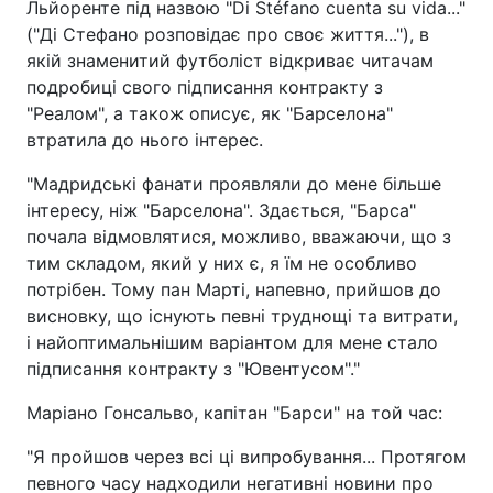
Льйоренте під назвою "Di Stéfano cuenta su vida..."
("Ді Стефано розповідає про своє життя..."), в
якій знаменитий футболіст відкриває читачам
подробиці свого підписання контракту з
"Реалом", а також описує, як "Барселона"
втратила до нього інтерес.
"Мадридські фанати проявляли до мене більше
інтересу, ніж "Барселона". Здається, "Барса"
почала відмовлятися, можливо, вважаючи, що з
тим складом, який у них є, я їм не особливо
потрібен. Тому пан Марті, напевно, прийшов до
висновку, що існують певні труднощі та витрати,
і найоптимальнішим варіантом для мене стало
підписання контракту з "Ювентусом"."
Маріано Гонсальво, капітан "Барси" на той час:
"Я пройшов через всі ці випробування... Протягом
певного часу надходили негативні новини про