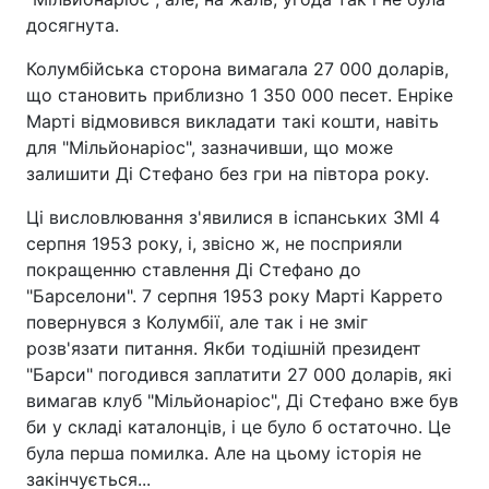
досягнута.
Колумбійська сторона вимагала 27 000 доларів,
що становить приблизно 1 350 000 песет. Енріке
Марті відмовився викладати такі кошти, навіть
для "Мільйонаріос", зазначивши, що може
залишити Ді Стефано без гри на півтора року.
Ці висловлювання з'явилися в іспанських ЗМІ 4
серпня 1953 року, і, звісно ж, не посприяли
покращенню ставлення Ді Стефано до
"Барселони". 7 серпня 1953 року Марті Каррето
повернувся з Колумбії, але так і не зміг
розв'язати питання. Якби тодішній президент
"Барси" погодився заплатити 27 000 доларів, які
вимагав клуб "Мільйонаріос", Ді Стефано вже був
би у складі каталонців, і це було б остаточно. Це
була перша помилка. Але на цьому історія не
закінчується...