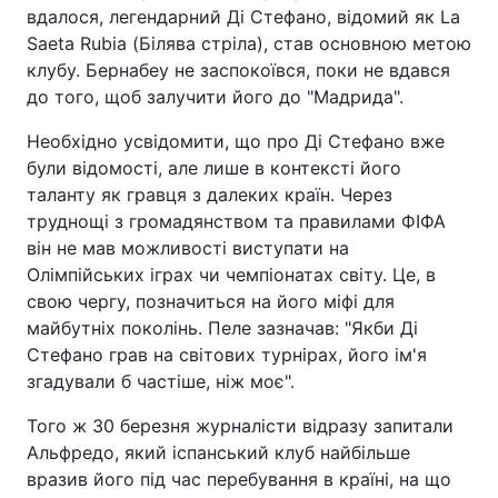
вдалося, легендарний Ді Стефано, відомий як La
Saeta Rubia (Білява стріла), став основною метою
клубу. Бернабеу не заспокоївся, поки не вдався
до того, щоб залучити його до "Мадрида".
Необхідно усвідомити, що про Ді Стефано вже
були відомості, але лише в контексті його
таланту як гравця з далеких країн. Через
труднощі з громадянством та правилами ФІФА
він не мав можливості виступати на
Олімпійських іграх чи чемпіонатах світу. Це, в
свою чергу, позначиться на його міфі для
майбутніх поколінь. Пеле зазначав: "Якби Ді
Стефано грав на світових турнірах, його ім'я
згадували б частіше, ніж моє".
Того ж 30 березня журналісти відразу запитали
Альфредо, який іспанський клуб найбільше
вразив його під час перебування в країні, на що