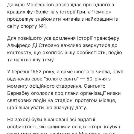
Данило Моісеєнков розповідає про одного з
кращих футболістів у історії Гри, а Чемпіон
продовжує знайомити читачів з найкращим із
світу спорту №1.
Для повнішого усвідомлення історії трансферу
Альфредо Ді Стефано важливо звернутися до
контексту, що охоплює іншу особистість, подію
та навіть іншу тему.
У березні 1952 року, а саме шостого числа, клуб
відзначав своє "золоте свято" — 50-річчя з
моменту офіційного створення. Сантьяго
Бернабеу оголосив про плани організації низки
святкових подій на стадіоні протягом місяця,
щоб вшанувати цю значущу дату.
На заході були вшановані всі видатні
особистості, які залишили слід в історії клубу і
мали можливість завітати до Мадрида, адже