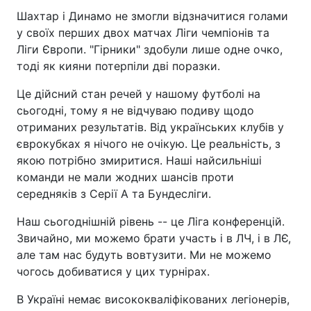
Шахтар і Динамо не змогли відзначитися голами
у своїх перших двох матчах Ліги чемпіонів та
Ліги Європи. "Гірники" здобули лише одне очко,
тоді як кияни потерпіли дві поразки.
Це дійсний стан речей у нашому футболі на
сьогодні, тому я не відчуваю подиву щодо
отриманих результатів. Від українських клубів у
єврокубках я нічого не очікую. Це реальність, з
якою потрібно змиритися. Наші найсильніші
команди не мали жодних шансів проти
середняків з Серії А та Бундесліги.
Наш сьогоднішній рівень -- це Ліга конференцій.
Звичайно, ми можемо брати участь і в ЛЧ, і в ЛЄ,
але там нас будуть вовтузити. Ми не можемо
чогось добиватися у цих турнірах.
В Україні немає висококваліфікованих легіонерів,