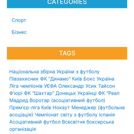
CATEGORIES
Спорт
Бізнес
TAGS
Національна збірна України з футболу
Півзахисник
ФК "Динамо" Київ
Бокс
Україна
Ліга чемпіонів УЄФА
Олександр Усик
Тайсон
Ф'юрі
ФК "Шахтар" Донецьк
Українці
ФК "Реал
Мадрид
Воротар (асоціативний футбол)
Прем'єр-ліга
Київ
Нокаут
Менеджер (футбольна
асоціація)
Чемпіонат світу з футболу
Іспанія
Асоціативний футбол
Всесвітня боксерська
організація