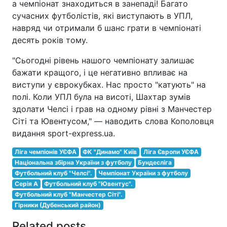
а чемпіонат знаходиться в занепаді! Багато
сучасних футболістів, які виступають в УПЛ,
навряд чи отримали б шанс грати в чемпіонаті
десять років тому.
"Сьогодні рівень нашого чемпіонату залишає
бажати кращого, і це негативно впливає на
виступи у єврокубках. Нас просто "катують" на
полі. Коли УПЛ була на висоті, Шахтар зумів
здолати Челсі і грав на одному рівні з Манчестер
Сіті та Ювентусом," — наводить слова Кополовця
видання sport-express.ua.
Ліга чемпіонів УЄФА
ФК "Динамо" Київ
Ліга Європи УЄФА
Національна збірна України з футболу
Бундесліга
Футбольний клуб "Челсі".
Чемпіонат України з футболу
Серія A
Футбольний клуб "Ювентус".
Футбольний клуб "Манчестер Сіті".
Гірники (Дубенський район)
Related posts