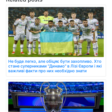
Не буде легко, але обіцяє бути захопливо. Хто
стане суперниками "Динамо" в Лізі Європи і які
важливі факти про них необхідно знати