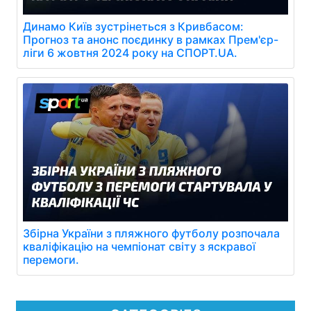
Динамо Київ зустрінеться з Кривбасом:
Прогноз та анонс поєдинку в рамках Прем'єр-
ліги 6 жовтня 2024 року на СПОРТ.UA.
Збірна України з пляжного футболу розпочала
кваліфікацію на чемпіонат світу з яскравої
перемоги.