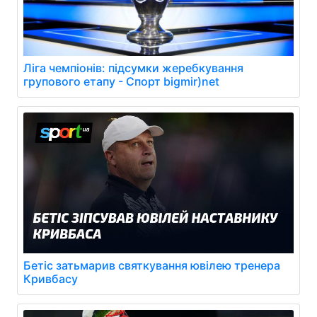
Ліга чемпіонів: підсумки жеребкування
групового етапу - Спорт bigmir)net
Бетіс затьмарив святкування ювілею тренера
Кривбасу