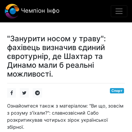
Чемпіон Інфо
"Занурити носом у траву":
фахівець визначив єдиний
євротурнір, де Шахтар та
Динамо мали б реальні
можливості.
Спорт
Ознайомтеся також з матеріалом: "Ви що, зовсім
з розуму з'їхали?": славнозвісний Сабо
розкритикував чотирьох зірок української
збірної.